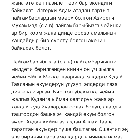
жана өтө көп пазилеттери бар экендиги
байкалат. Илгерки Адам атадан тартып,
пайгамбарлардын мөөрү болгон Азирети
Мухаммад (с.а.в) пайгамбарыбызга чейинки
ар бир коом жана динде орозо амалынын
кандайдыр бир сүрөтү болгон экенин
байкасак болот.
Пайгамбарыбызга (с.а.в) пайгамбарчылык
милдети берилгенден кийин он үч жылга
чейин Ыйык Мекке шаарында элдерге Кудай
Тааланын өкүмдөрүн угузуп, элдерди таза
динге чакырган. Бир топ убакытка чейин
жалгыз Кудайга ыйман келтирүү жана ар
кандай кудайчалардан оолак болуп, аларды
таштоодон башка эч кандай өкүм болгон
эмес. Андан кийин аз-аздан Аллах Таала
тараптан өкүмдөр түшө баштаган. Ошентип эң
эле биринчи парз амалдардын ичинен намаз