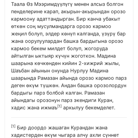
Таала Өз Мээримдүүлүгү менен алсыз болгон
пенделерине карап, акырын-акырындан орозо
кармоону адаттандырган. Бир канча убакыт
өткөн соң мусулмандарга орозо кармоо
жеңил болуп, элдер көнүп калганда, үзүрү бар
жана оорулуулардан башка бардыгына орозо
кармоо бекем милдет болуп, жогоруда
айтылган ыктыяр күчүн жоготкон. Мадина
шаарына көчкөндөн кийин 2-хижрий жылы,
Шаъбан айынын онунда Нурлуу Мадина
шаарында Рамазан айында орозо кармоо парз
деген өкүм түшкөн. Андан башка орозолордун
бардыгы парз болбой калган. Рамазан
айындагы орозонун парз экендиги Куран,
[1]
хадис жана ижмаъ
аркылуу бекемделет.
[1]
Бир доордо жашаган Курандан жана
хадистерден өкүм чыгара алчу ахли сүннөт