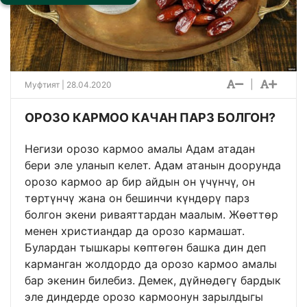
|
Муфтият | 28.04.2020
ОРОЗО КАРМОО КАЧАН ПАРЗ БОЛГОН?
Негизи орозо кармоо амалы Адам атадан
бери эле уланып келет. Адам атанын доорунда
орозо кармоо ар бир айдын он үчүнчү, он
төртүнчү жана он бешинчи күндөрү парз
болгон экени риваяттардан маалым. Жөөттөр
менен христиандар да орозо кармашат.
Булардан тышкары көптөгөн башка дин деп
карманган жолдордо да орозо кармоо амалы
бар экенин билебиз. Демек, дүйнөдөгү бардык
эле диндерде орозо кармоонун зарылдыгы