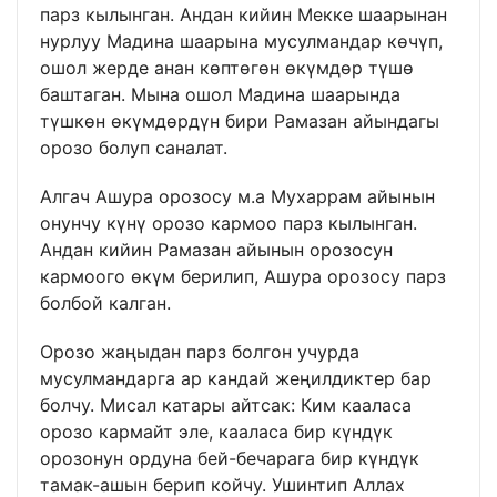
парз кылынган. Андан кийин Мекке шаарынан
нурлуу Мадина шаарына мусулмандар көчүп,
ошол жерде анан көптөгөн өкүмдөр түшө
баштаган. Мына ошол Мадина шаарында
түшкөн өкүмдөрдүн бири Рамазан айындагы
орозо болуп саналат.
Алгач Ашура орозосу м.а Мухаррам айынын
онунчу күнү орозо кармоо парз кылынган.
Андан кийин Рамазан айынын орозосун
кармоого өкүм берилип, Ашура орозосу парз
болбой калган.
Орозо жаңыдан парз болгон учурда
мусулмандарга ар кандай жеңилдиктер бар
болчу. Мисал катары айтсак: Ким кааласа
орозо кармайт эле, кааласа бир күндүк
орозонун ордуна бей-бечарага бир күндүк
тамак-ашын берип койчу. Ушинтип Аллах