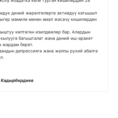
жолу ибадатка келе турган кишилердин 28
омдук диний жөрөлгөлөргө активдүү катышып
ыгер мамиле менен амал жасачу кишилерден
ыштуу көптөгөн изилдөөлөр бар. Алардын
 кылууга багышталат жана диний иш-аракет
а жардам берет.
зандын депрессияга жана жалпы рухий абалга
л.
ы Кадырбердиев