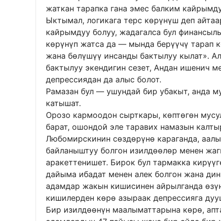
жаткан тарапка гана эмес балким кайрымду
Ыктымал, логикага терс көрүнүш деп айта
кайрымдуу болуу, жадагалса бул финансыл
көрүнүп жатса да — мында берүүчү тарап к
жана бөлүшүү инсанды бактылуу кылат». Ал
бактылуу экендигин сезет, Андан ишенич м
депрессиядан да алыс болот.
Рамазан бул — ушундай бир убакыт, анда 
катышат.
Орозо кармоодон сырткары, көптөгөн мусу
барат, ошондой эле таравих намазын калты
Любомирскинин сөздөрүнө караганда, аалы
байланыштуу болгон изилдөөлөр менен жа
аракеттенишет. Бирок бул тармакка кирүүг
дайыма ибадат менен алек болгон жана ди
адамдар жакын кишисинен айрылганда өзүн
кишилерден көрө азыраак депрессияга дуу
Бир изилдөөнүн маалыматтарына көрө, апта