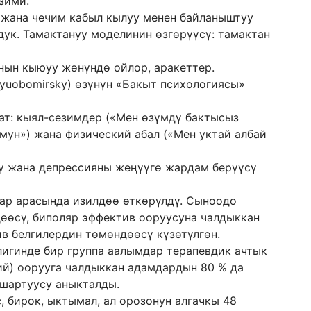
зими.
у жана чечим кабыл кылуу менен байланыштуу
дук. Тамактануу моделинин өзгөрүүсү: тамактан
ын кыюуу жөнүндө ойлор, аракеттер.
yuobomirsky) өзүнүн «Бакыт психологиясы»
ат: кыял-сезимдер («Мен өзүмдү бактысыз
мун») жана физический абал («Мен уктай албай
үү жана депрессияны жеңүүгө жардам берүүсү
ар арасында изилдөө өткөрүлдү. Сыноодо
өөсү, биполяр эффектив ооруусуна чалдыккан
в белгилердин төмөндөөсү күзөтүлгөн.
лигинде бир группа аалымдар терапевдик ачтык
ий) оорууга чалдыккан адамдардын 80 % да
шартуусу аныкталды.
 бирок, ыктымал, ал орозонун алгачкы 48