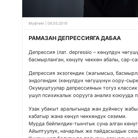
Муфтият | 06.05.2019
РАМАЗАН ДЕПРЕССИЯГА ДАБАА
Депрессия (лат. depressio – көңүлдүн чөгү
басмырланган, көңүлү чөккөн абалы, сар-сан
Депрессия экзогендик (жагымсыз, басмырл
эндогендик (көңүлдүн чөгүшүнүн оору-сыр
Окумуштуулар депрессиянын тогуз классик
ушул психикалык оорууга анализ коюууда п
Узак убакыт аралыгында жан дүйнөсү жабыр
кабатыр жана көңүл чөккөндүк сезими.
Мурда бейпилдик-тынчтык суна алган көнүг
Айыптуулук, начарлык же пайдасыздык сез