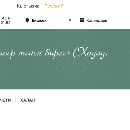
Кыргызча
|
Русский
Иша
Календарь
21:52
илер менен бирге» (Хадид,
ЧЕТИ
ХАЛАЛ