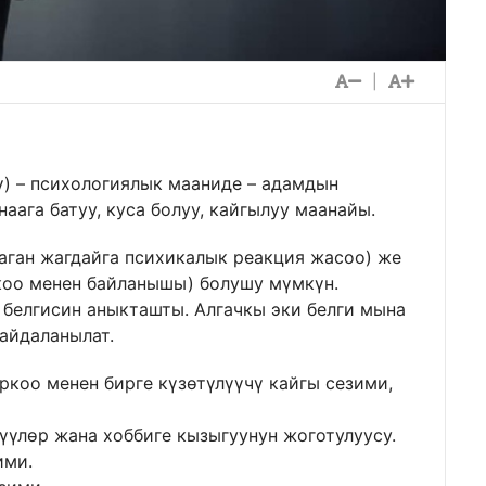
|
шү) – психологиялык мааниде – адамдын
аага батуу, куса болуу, кайгылуу маанайы.
аган жагдайга психикалык реакция жасоо) же
коо менен байланышы) болушу мүмкүн.
 белгисин аныкташты. Алгачкы эки белги мына
айдаланылат.
коо менен бирге күзөтүлүүчү кайгы сезими,
үүлөр жана хоббиге кызыгуунун жоготулуусу.
ими.