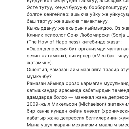
Күндүн көп бөлүгүндө талыгуу, алсыздык се
Эсте тутуу, көңүл бурууну борборлоштуру
болгон көйгөйлөр: ашыкча уйку же уйкусуз
баш тартуу же ашыкча тамактануу.
Кыжырдануу же акырын кыймылдоо. Өз жан
Клиник психолог Соня Любомирски (Sonja L
(The How of Happiness) китебинде жазат:
«Ошол депрессия бүт организмди чулгап ал
сезип жатамын»), пикирлер («Мен бактылуу
жатамын»).
Ошентип, Рамазан айы маанайга таасир эт
мүмкүнбү?
Рамазан айында орозо кармаган мусулманд
катышкандар арасында кабатырдын төмөнд
адамдарда болсо — маникал жана депресси
2009-жыл Михельсон (Michaelson) жетекчи
бир канча күндөн кийин өнөкөт (хроническ
кабатыр жана депрессия белгилеринин жум
Мына ушул жараян механизми маалым эмес,