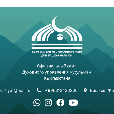
Официальный сайт 

Духовного управления мусульман 

Кыргызстана

uftiyat@mail.ru
+996312430206
Бишкек, Жи