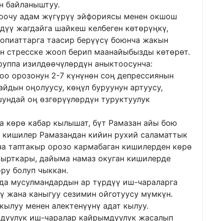
н байланыштуу.
оочу адам жүгүрүү эйфориясы менен окшош
ивдүү жагдайга шайкеш келбеген көтөрүңкү,
 опиаттарга таасир берүүсү боюнча жакын
ан стресске жооп берип маанайыбызды көтөрөт.
руппа изилдөөчүлөрдүн аныктоосунча:
оо орозонун 2-7 күнүнөн соң депрессиянын
айдын оңолуусу, көңүл буруунун артуусу,
шундай оң өзгөрүүлөрдүн туруктуулук
а көрө кабар кылышат, бүт Рамазан айы бою
н кишилер Рамазандан кийин рухий саламаттык
а таптакыр орозо кармабаган кишилерден көрө
сырткары, дайыма намаз окуган кишилерде
ру болуп чыккан.
да мусулмандардын ар түрдүү иш-чараларга
 жана каныгуу сезимин ойготуусу мүмкүн.
кылуу менен алектенүүнү адат кылуу.
дуулук иш-чаралар кайрымдуулук жасалып