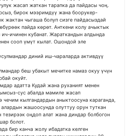
улук жасап жаткан тарапка да пайдасы чоң.
арсыз, бирок мээримдүү жана боорукер-
ык жактан чыгаша болуп сизге пайдасыздай
өбүрөөк пайда көрөт. Анткени колу ачыктык
 ич-ичинен кубанат. Жараткандын алдында
енен сооп үмүт кылат. Ошондой эле
мусулмандар диний иш-чараларда активдүү
лмандар беш убакыт мечитке намаз окуу үчүн
рбай окуйт.
мдар адатта Кудай жана руханият менен
гымсыз-сус абалда мамиле жасап
ө чечим кылгандардын аныктоосуна караганда,
н алардын жашоосунда олуттуу орун туткан
 тезирээк оңдоп алат жана диндар болбогон
шар болот.
да бир канча жолу ибадатка келген