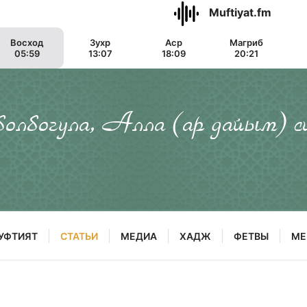
Muftiyat.fm
Восход
Зухр
Аср
Магриб
05:59
13:07
18:09
20:21
 болбогула, Алла (ар дайым) с
УФТИЯТ
СТАТЬИ
МЕДИА
ХАДЖ
ФЕТВЫ
МЕ