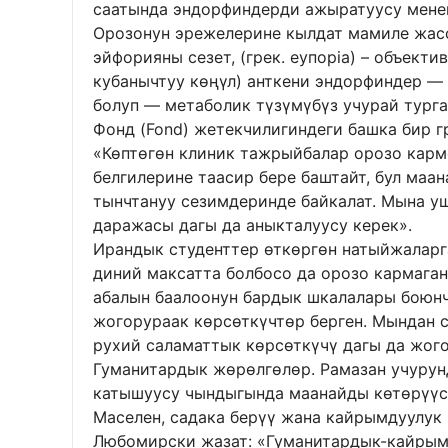
саатында эндорфиндерди ажыратуусу мене
Орозонун эрежелерине кылдат мамиле жас
эйфорияны сезет, (грек. еyпоріа) – объект
кубанычтуу көңүл) анткени эндорфиндер —
болуп — метаболик түзүмүбүз учурай тург
Фонд (Fond) жетекчилигиндеги башка бир г
«Көптөгөн клиник тажрыйбалар орозо карм
белгилерине таасир бере баштайт, бул маан
тынчтануу сезимдеринде байкалат. Мына у
даражасы дагы да аныкталуусу керек».
Ирандык студенттер өткөргөн натыйжаларг
диний максатта болбосо да орозо кармага
абалын баалоонун бардык шкалалары боюнч
жогорураак көрсөткүчтөр берген. Мындан 
рухий саламаттык көрсөткүчү дагы да жого
Гуманитардык жөрөлгөлөр. Рамазан учурун
катышуусу чындыгында маанайды көтөрүүсү
Маселен, садака берүү жана кайрымдуулук 
Любомирски жазат: «Гуманитардык-кайрым