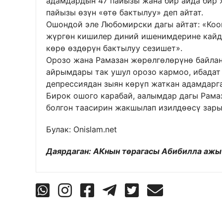
адамдардын 47 пайызы жана бир айда бир 
пайызы өзүн «өтө бактылуу» деп айтат.
Ошондой эле Любомирски дагы айтат: «Ко
жүргөн кишилер диний ишенимдерине кайд
көрө өздөрүн бактылуу сезишет».
Орозо жана Рамазан жөрөлгөлөрүнө байлан
айрымдары так ушул орозо кармоо, ибадат
депрессиядан зыян көрүп жаткан адамдарг
Бирок ошого карабай, аалымдар дагы Рама
болгон таасирин жакшылап изилдөөсү зары
Булак:
Onislam.net
Даярдаган: АКнын төрагасы Абибилла аж