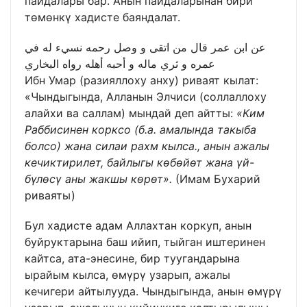
пайдалары бар. Анын пайдаларынан бири
төмөнкү хадисте баяндалат.
عن ابن عمر قال من اتقى و وصل رحمه نسيء له في
عمره و ثري ماله و أحبه أهله رواه البخاري
Ибн Умар (разияллоху анху) риваят кылат:
«Чындыгында, Алланын Элчиси (соллаллоху
алайхи ва саллам) мындай деп айтты:
«Ким
Раббисинен корксо (б.а. амалында такыба
болсо) жана силаи рахм кылса., анын ажалы
кечиктирилет, байлыгы көбөйөт жана үй-
бүлөсү аны жакшы көрөт».
(Имам Бухарий
риваяты)
Бул хадисте адам Аллахтан коркуп, анын
буйруктарына баш ийип, тыйган иштеринен
кайтса, ата-энесине, бир туугандарына
ырайым кылса, өмүрү узарып, ажалы
кечигери айтылууда. Чындыгында, анын өмүрү