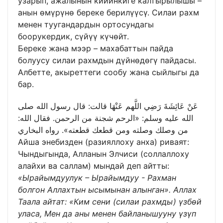
узарып, ажалынын кийинкиге калтырылышы –
анын өмүрүнө береке берилүүсү. Силаи рахм
менен туугандардын ортосундагы
боорукердик, сүйүү күчөйт.
Береке жана мээр – махабаттын пайда
болуусу силаи рахмдын дүйнөдөгү пайдасы.
Албетте, акыреттеги сообу жана сыйлыгы да
бар.
عَنْ عَائِشَةَ رَضِي اللَّهم عَنْهَا قالت: قال رسول الله صلى
الله عليه وسلم: «الرحم شجنة من الرحمن. فقال الله:
من وصلك وصلته ومن قطعك قطعته». رواه البخاري
Айша энебизден (разияллоху анха) риваят:
Чындыгында, Алланын Элчиси (соллаллоху
алайхи ва саллам) мындай деп айтты:
«Ырайымдуулук – Ырайымдуу - Рахман
болгон Аллахтын ысымынан алынган». Аллах
Таала айтат: «Ким сени (силаи рахмды) үзбөй
уласа, Мен да аны менен байланышууну үзүп