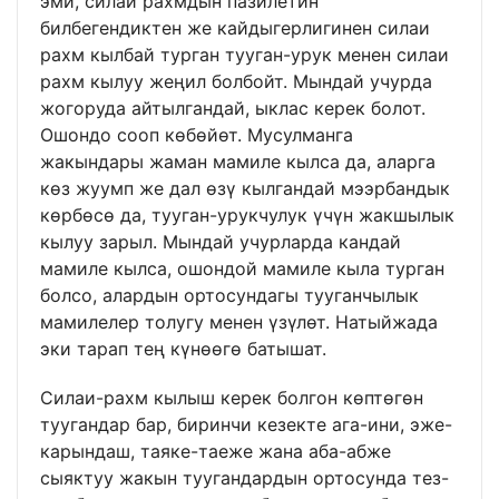
эми, силаи рахмдын пазилетин
билбегендиктен же кайдыгерлигинен силаи
рахм кылбай турган тууган-урук менен силаи
рахм кылуу жеңил болбойт. Мындай учурда
жогоруда айтылгандай, ыклас керек болот.
Ошондо сооп көбөйөт. Мусулманга
жакындары жаман мамиле кылса да, аларга
көз жуумп же дал өзү кылгандай мээрбандык
көрбөсө да, тууган-урукчулук үчүн жакшылык
кылуу зарыл. Мындай учурларда кандай
мамиле кылса, ошондой мамиле кыла турган
болсо, алардын ортосундагы тууганчылык
мамилелер толугу менен үзүлөт. Натыйжада
эки тарап тең күнөөгө батышат.
Силаи-рахм кылыш керек болгон көптөгөн
туугандар бар, биринчи кезекте ага-ини, эже-
карындаш, таяке-таеже жана аба-абже
сыяктуу жакын туугандардын ортосунда тез-