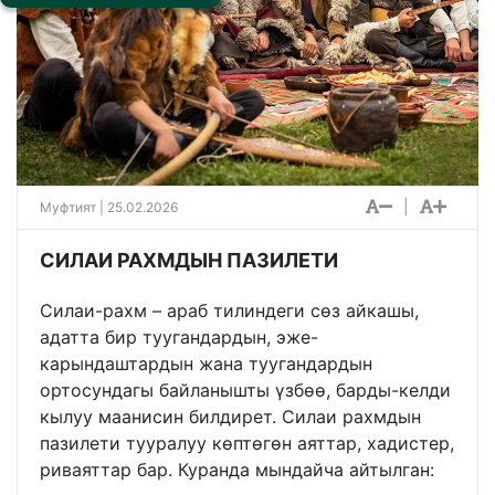
|
Муфтият | 25.02.2026
СИЛАИ РАХМДЫН ПАЗИЛЕТИ
Силаи-рахм – араб тилиндеги сөз айкашы,
адатта бир туугандардын, эже-
карындаштардын жана туугандардын
ортосундагы байланышты үзбөө, барды-келди
кылуу маанисин билдирет. Силаи рахмдын
пазилети тууралуу көптөгөн аяттар, хадистер,
риваяттар бар. Куранда мындайча айтылган: