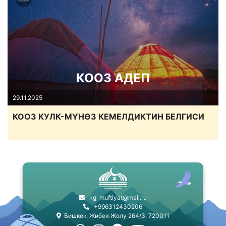
КООЗ АДЕП
29.11.2025
КООЗ КУЛК-МҮНӨЗ КЕМЕЛДИКТИН БЕЛГИСИ
kg_muftiyat@mail.ru
+996312430206
Бишкек, Жибек-Жолу 264/3, 720011