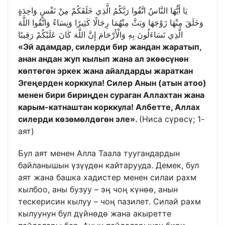
يَا أَيُّهَا النَّاسُ اتَّقُوا رَبَّكُمُ الَّذِي خَلَقَكُمْ مِنْ نَفْسٍ وَاحِدَةٍ
وَخَلَقَ مِنْهَا زَوْجَهَا وَبَثَّ مِنْهُمَا رِجَالًا كَثِيرًا وَنِسَاءً وَاتَّقُوا اللَّهَ
الَّذِي تَسَاءَلُونَ بِهِ وَالْأَرْحَامَ إِنَّ اللَّهَ كَانَ عَلَيْكُمْ رَقِيبًا
«Эй адамдар, силерди бир жандан жаратып,
анан андан жуп кылып жана ал экөөсүнөн
көптөгөн эркек жана айалдарды жараткан
Эгеңерден корккула! Силер Анын (атын атоо)
менен бири бириңден сураган Аллахтан жана
карым-катнаштан корккула! Албетте, Аллах
силерди көзөмөлдөгөн эле».
(Ниса сүрөсү; 1-
аят)
Бул аят менен Алла Таала туугандардын
байланышын үзүүдөн кайтарууда. Демек, бул
аят жана башка хадистер менен силаи рахм
кылбоо, аны бузуу – эң чоң күнөө, анын
тескерисин кылуу – чоң пазилет. Силай рахм
кылуунун бул дүйнөдө жана акыретте