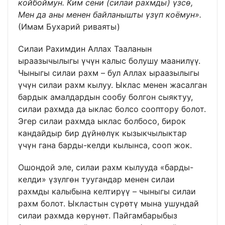
койбоймун. Ким сени (силаи рахмды) үзсө,
Мен да аны менен байланышты үзүп коёмун».
(Имам Бухарий риваяты)
Силаи Рахимдин Аллах Тааланын
ыраазычылыгы үчүн калыс болушу маанилүү.
Чыныгы силаи рахм – бул Аллах ыраазылыгы
үчүн силаи рахм кылуу. Ыклас менен жасалган
бардык амалдардын сообу болгон сыяктуу,
силаи рахмда да ыклас болсо сооптору болот.
Эгер силаи рахмда ыклас болбосо, бирок
кандайдыр бир дүйнөлүк кызыкчылыктар
үчүн гана барды-келди кылынса, сооп жок.
Ошондой эле, силаи рахм кылууда «барды-
келди» үзүлгөн туугандар менен силаи
рахмды калыбына келтирүү – чыныгы силаи
рахм болот. Ыкластын сүрөтү мына ушундай
силаи рахмда көрүнөт. Пайгамбарыбыз