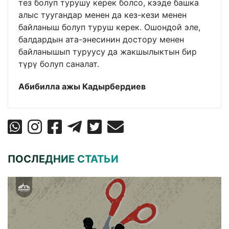
тез болуп турушу керек болсо, кээде башка
алыс туугандар менен да кез-кези менен
байланыш болуп туруш керек. Ошондой эле,
балдардын ата-энесинин достору менен
байланышып туруусу да жакшылыктын бир
түрү болуп саналат.
Абибилла ажы Кадырбердиев
ПОСЛЕДНИЕ СТАТЬИ