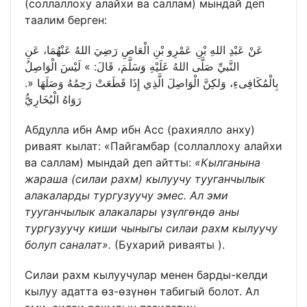
(соллаллоху алайхи ва саллам) мындай деп
таалим берген:
عَنْ عَبْدِ اللهِ بْنِ عَمْرِو بْنِ الْعَاصِ رَضِيَ اللهُ عَنْهُمَا، عَنِ
النَّبيِّ صَلَّى اللهُ عَلَيْهِ وَسَلَّمَ، قَالَ: » لَيْسَ الْوَاصِلُ
بِالْمُكَافِىءِ، وَلكِنَّ الْوَاصِلَ الَّذِي إِذَا قَطَعَتْ رَحِمُهُ وَصَلَهَا «.
رَوَاهُ الْبُخَارِيُّ
Абдулла ибн Амр ибн Асс (рахиялло анху)
риваят кылат: «Пайгамбар (соллаллоху алайхи
ва саллам) мындай деп айтты:
«Кылганына
жараша (силаи рахм) кылуучу тууганчылык
алакаларды тургузуучу эмес. Ал эми
тууганчылык алакалары үзүлгөндө аны
тургузуучу киши чыныгы силаи рахм кылуучу
болуп саналат».
(Бухарий риваяты ).
Силаи рахм кылуучулар менен барды-келди
кылуу адатта өз-өзүнөн табигый болот. Ал