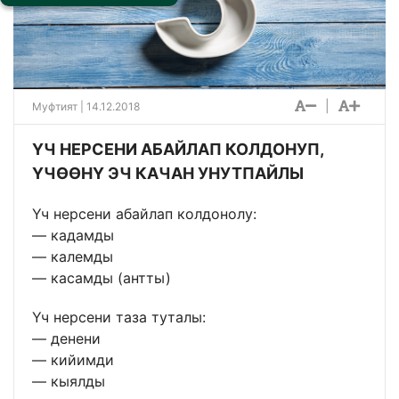
|
Муфтият | 14.12.2018
ҮЧ НЕРСЕНИ АБАЙЛАП КОЛДОНУП,
ҮЧӨӨНҮ ЭЧ КАЧАН УНУТПАЙЛЫ
Үч нерсени абайлап колдонолу:
— кадамды
— калемды
— касамды (антты)
Үч нерсени таза туталы:
— денени
— кийимди
— кыялды