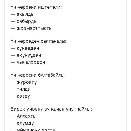
Үч нерсени иштетели:
— акылды
— сабырды
— жоомарттыкты
Үч нерседен сактаналы:
— күнөөдөн
— өкүнүүдөн
— чычалоодон
Үч нерсени булгабайлы:
— жүрөктү
— тилди
— көздү
Бирок үчөөнү эч качан унутпайлы:
— Аллахты
— өлүмдү
— ыймандуу досту!