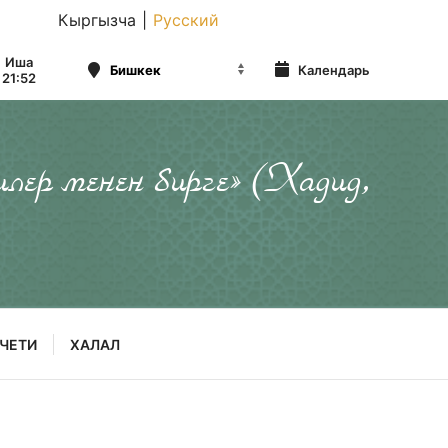
Кыргызча
|
Русский
Иша
Календарь
21:52
илер менен бирге» (Хадид,
ЧЕТИ
ХАЛАЛ