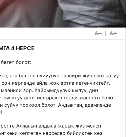
|
ГА 4 НЕРСЕ
бөгөт болот:
мес, ага болгон сүйүүнүн таасири жүрөккө катуу
 соң көрпенде айла жок артка кетенчиктейт.
мааниси зор. Кайрымдуулук кылуу, дин
 сыяктуу алгы иш-аракеттерди жасоого болот.
н сүйүү тоскоол болот. Андыктан, адампенде
!
кыретте Алланын алдына жарык жүз менен
Анткени көптөгөн нерселер бийликтен көз