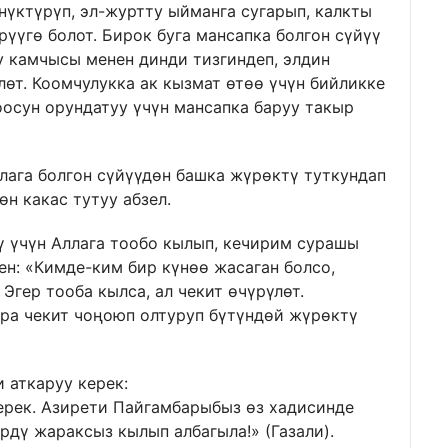
нүктүрүп, эл-журтту ыйманга сугарып, калкты
үгө болот. Бирок буга мансапка болгон сүйүү
у камчысы менен динди тизгиндеп, элдин
өт. Коомчулукка ак кызмат өтөө үчүн бийликке
оосун орундатуу үчүн мансапка баруу такыр
алага болгон сүйүүдөн башка жүрөктү туткундап
н какас тутуу абзел.
сү үчүн Аллага тообо кылып, кечирим сурашы
н: «Кимде-ким бир күнөө жасаган болсо,
Эгер тооба кылса, ал чекит өчүрүлөт.
кара чекит чоңоюп олтуруп бүтүндөй жүрөктү
и аткаруу керек:
керек. Азирети Пайгамбарыбыз өз хадисинде
дү жараксыз кылып албагыла!» (Газали).