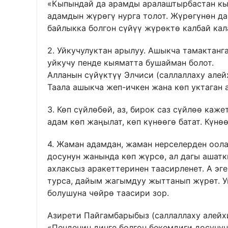
«Кыпындай да арамды аралаштырбастан кыр
адамдын жүрөгү нурга толот. Жүрөгүнөн д
байлыкка болгон сүйүү жүрөктө калбай кал
2. Уйкучулуктан арылуу. Ашыкча тамактанга
уйкучу пенде кыяматта бушайман болот.
Алланын сүйүктүү Элчиси (саллаллаху алей
Таала ашыкча жеп-ичкен жана көп уктаган 
3. Көп сүйлөбөй, аз, бирок саз сүйлөө каж
адам көп жаңылат, көп күнөөгө батат. Күнө
4. Жаман адамдан, жаман нерселерден оола
досунун жанында көп жүрсө, ал дагы ашатк
ахлаксыз аракеттеринен таасирленет. А эг
турса, дайым жагымдуу жыттанып жүрөт. 
болушуна чөйрө таасири зор.
Азирети Пайгамбарыбыз (саллаллаху алейхи
«Пенденин динге болгон бекемдиги досунун