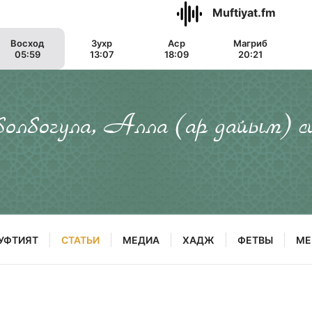
Muftiyat.fm
Восход
Зухр
Аср
Магриб
05:59
13:07
18:09
20:21
 болбогула, Алла (ар дайым) с
УФТИЯТ
СТАТЬИ
МЕДИА
ХАДЖ
ФЕТВЫ
МЕ