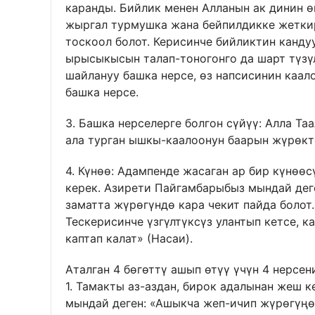
каранды. Бийлик менен Алланын ак динин ө
жыргал турмушка жана бейпилдикке жеткирү
тоскоол болот. Керисинче бийликтин канду
ырысыкысын талап-тоногонго да шарт түзүл
шайлануу башка нерсе, өз напсисинин каал
башка нерсе.
3. Башка нерселерге болгон сүйүү: Алла Та
ала турган ышкы-каалоонун баарын жүрөктө
4. Күнөө: Адампенде жасаган ар бир күнөө
керек. Азирети Пайгамбарыбыз мындай деге
заматта жүрөгүндө кара чекит пайда болот. 
Тескерисинче үзгүлтүксүз улантып кетсе, 
каптап калат» (Насаи).
Аталган 4 бөгөттү ашып өтүү үчүн 4 нерсен
1. Тамакты аз-аздан, бирок адалынан жеш 
мындай деген: «Ашыкча жеп-ичип жүрөгүңөр