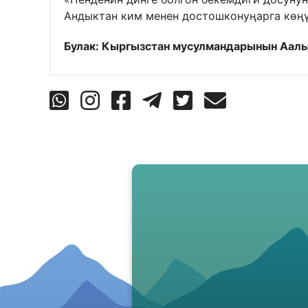
Андыктан ким менен достошконуңарга көңүл
Булак: Кыргызстан мусулмандарынын Аал