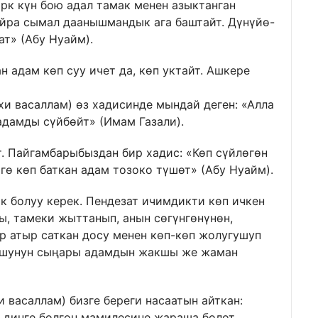
к күн бою адал тамак менен азыктанган
айра сымал даанышмандык ага баштайт. Дүнүйө-
ат» (Абу Нуайм).
н адам көп суу ичет да, көп уктайт. Ашкере
хи васаллам) өз хадисинде мындай деген: «Алла
адамды сүйбөйт» (Имам Газали).
ет. Пайгамбарыбыздан бир хадис: «Көп сүйлөгөн
өгө көп баткан адам тозоко түшөт» (Абу Нуайм).
к болуу керек. Пендезат ичимдикти көп ичкен
ы, тамеки жыттанып, анын сөгүнгөнүнөн,
ер атыр саткан досу менен көп-көп жолугушуп
Ушунун сыңары адамдын жакшы же жаман
 васаллам) бизге береги насаатын айткан:
 динге болгон мамилесине жараша болот.