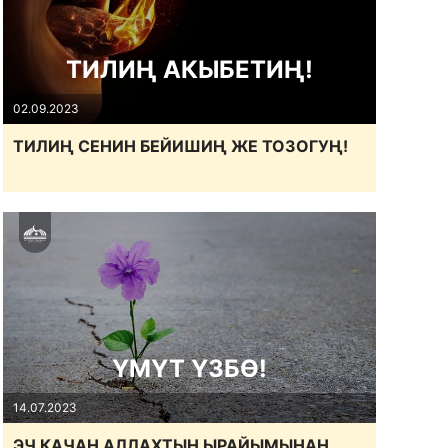
ТИЛИҢ АКЫБЕТИҢ!
02.09.2023
ТИЛИҢ СЕНИН БЕЙИШИҢ ЖЕ ТОЗОГУҢ!
ҮМҮТ ҮЗБӨ!
14.07.2023
ЭЧ КАЧАН АЛЛАХТЫН ЫРАЙЫМЫНАН