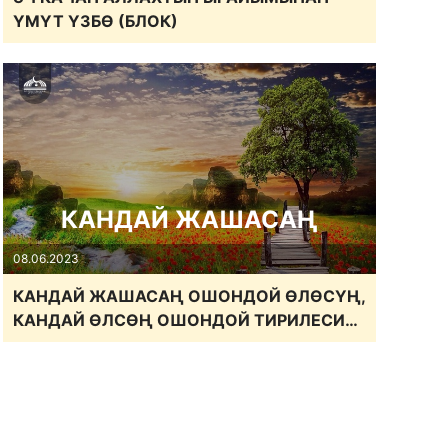
ҮМҮТ ҮЗБӨ (БЛОК)
КАНДАЙ ЖАШАСАҢ
08.06.2023
КАНДАЙ ЖАШАСАҢ ОШОНДОЙ ӨЛӨСҮҢ,
КАНДАЙ ӨЛСӨҢ ОШОНДОЙ ТИРИЛЕСИҢ
(БЛОК)