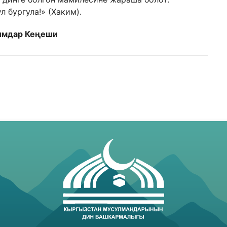
 бургула!» (Хаким).
ымдар Кеңеши