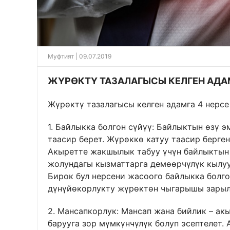
Муфтият | 09.07.2019
ЖҮРӨКТҮ ТАЗАЛАГЫСЫ КЕЛГЕН АДАМ
Жүрөктү тазалагысы келген адамга 4 нерсе 
1. Байлыкка болгон сүйүү: Байлыктын өзү э
таасир берет. Жүрөккө катуу таасир берген
Акыретте жакшылык табуу үчүн байлыктын 
жолундагы кызматтарга демөөрчүлүк кылуу
Бирок бул нерсени жасоого байлыкка болго
дүнүйөкорлукту жүрөктөн чыгарышы зарыл
2. Мансапкорлук: Мансап жана бийлик – а
барууга зор мүмкүнчүлүк болуп эсептелет. 