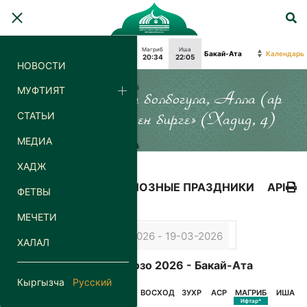
Фаджр
Восход
Зухр
Аср
Магриб
Иша
Календарь
04:16
06:09
13:18
18:21
20:34
22:05
НОВОСТИ
МУФТИЯТ
«Силер кайда гана болбогула, Алла (ар
СТАТЬИ
дайым) силер менен бирге» (Хадид, 4)
МЕДИА
ХАДЖ
КАЛЕНДАРЬ
РЕЛИГИОЗНЫЕ ПРАЗДНИКИ
API
ФЕТВЫ
МЕЧЕТИ
ХАЛАЛ
Календарь Орозо 2026 - Бакай-Ата
Кыргызча
Русский
ДАТА
ДЕНЬ
ФАДЖР
ВОСХОД
ЗУХР
АСР
МАГРИБ
ИША
Сухур*
Ифтар*