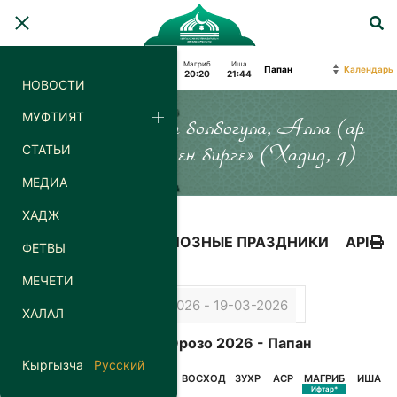
Фаджр
Восход
Зухр
Аср
Магриб
Иша
Календарь
04:29
06:14
13:14
18:11
20:20
21:44
НОВОСТИ
МУФТИЯТ
«Силер кайда гана болбогула, Алла (ар
СТАТЬИ
дайым) силер менен бирге» (Хадид, 4)
МЕДИА
ХАДЖ
КАЛЕНДАРЬ
РЕЛИГИОЗНЫЕ ПРАЗДНИКИ
API
ФЕТВЫ
МЕЧЕТИ
ХАЛАЛ
Календарь Орозо 2026 - Папан
Кыргызча
Русский
ДАТА
ДЕНЬ
ФАДЖР
ВОСХОД
ЗУХР
АСР
МАГРИБ
ИША
Сухур*
Ифтар*