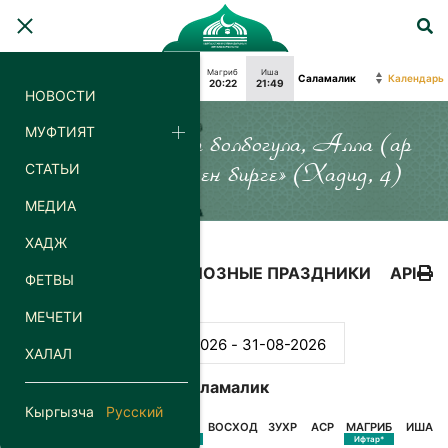
Фаджр
Восход
Зухр
Аср
Магриб
Иша
Календарь
04:19
06:07
13:11
18:11
20:22
21:49
НОВОСТИ
МУФТИЯТ
«Силер кайда гана болбогула, Алла (ар
СТАТЬИ
дайым) силер менен бирге» (Хадид, 4)
МЕДИА
ХАДЖ
КАЛЕНДАРЬ
РЕЛИГИОЗНЫЕ ПРАЗДНИКИ
API
ФЕТВЫ
МЕЧЕТИ
ХАЛАЛ
Саламалик
Кыргызча
Русский
ДАТА
ДЕНЬ
ФАДЖР
ВОСХОД
ЗУХР
АСР
МАГРИБ
ИША
Сухур*
Ифтар*