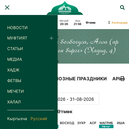
Фаджр
Восход
Зухр
Аср
Магриб
Иша
Календарь
04:14
06:05
13:13
18:14
20:26
21:56
НОВОСТИ
МУФТИЯТ
«Силер кайда гана болбогула, Алла (ар
СТАТЬИ
дайым) силер менен бирге» (Хадид, 4)
МЕДИА
ХАДЖ
КАЛЕНДАРЬ
РЕЛИГИОЗНЫЕ ПРАЗДНИКИ
API
ФЕТВЫ
МЕЧЕТИ
ХАЛАЛ
Өтмөк
Кыргызча
Русский
ДАТА
ДЕНЬ
ФАДЖР
ВОСХОД
ЗУХР
АСР
МАГРИБ
ИША
Сухур*
Ифтар*