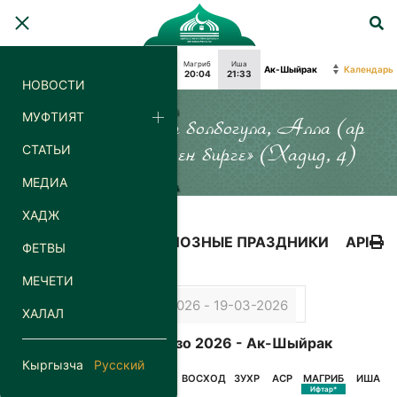
Фаджр
Восход
Зухр
Аср
Магриб
Иша
Календарь
03:54
05:44
12:51
17:52
20:04
21:33
НОВОСТИ
МУФТИЯТ
«Силер кайда гана болбогула, Алла (ар
СТАТЬИ
дайым) силер менен бирге» (Хадид, 4)
МЕДИА
ХАДЖ
КАЛЕНДАРЬ
РЕЛИГИОЗНЫЕ ПРАЗДНИКИ
API
ФЕТВЫ
МЕЧЕТИ
ХАЛАЛ
Календарь Орозо 2026 - Ак-Шыйрак
Кыргызча
Русский
ДАТА
ДЕНЬ
ФАДЖР
ВОСХОД
ЗУХР
АСР
МАГРИБ
ИША
Сухур*
Ифтар*