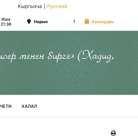
Кыргызча
|
Русский
Иша
Календарь
21:38
илер менен бирге» (Хадид,
ЧЕТИ
ХАЛАЛ