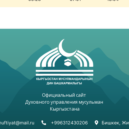
Официальный сайт 

Духовного управления мусульман 

Кыргызстана

uftiyat@mail.ru
+996312430206
Бишкек, Жи