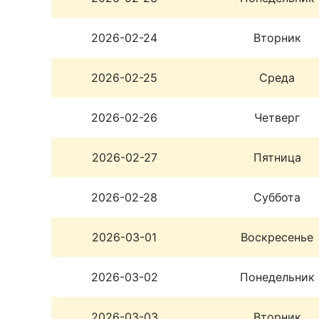
2026-02-24
Вторник
2026-02-25
Среда
2026-02-26
Четверг
2026-02-27
Пятница
2026-02-28
Суббота
2026-03-01
Воскресенье
2026-03-02
Понедельник
2026-03-03
Вторник