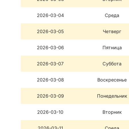
2026-03-04
Среда
2026-03-05
Четверг
2026-03-06
Пятница
2026-03-07
Суббота
2026-03-08
Воскресенье
2026-03-09
Понедельник
2026-03-10
Вторник
2026-03-11
Среда