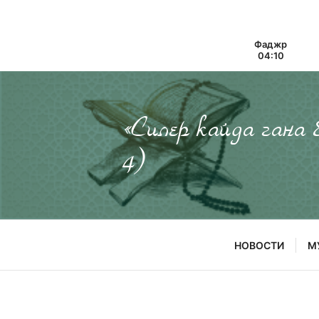
Фаджр
04:10
«Силер кайда гана
4)
НОВОСТИ
М