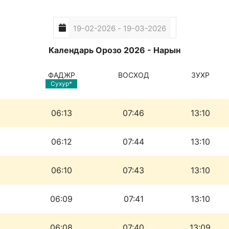
Календарь Орозо 2026 - Нарын
ФАДЖР
ВОСХОД
ЗУХР
Сухур*
06:13
07:46
13:10
06:12
07:44
13:10
06:10
07:43
13:10
06:09
07:41
13:10
06:08
07:40
13:09