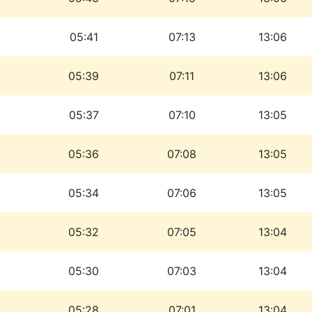
05:41
07:13
13:06
05:39
07:11
13:06
05:37
07:10
13:05
05:36
07:08
13:05
05:34
07:06
13:05
05:32
07:05
13:04
05:30
07:03
13:04
05:28
07:01
13:04