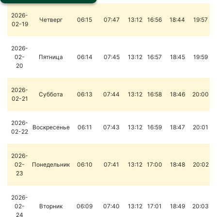
2026-
Четверг
06:15
07:47
13:12
16:56
18:44
19:57
02-19
2026-
02-
Пятница
06:14
07:45
13:12
16:57
18:45
19:59
20
2026-
Суббота
06:13
07:44
13:12
16:58
18:46
20:00
02-21
2026-
Воскресенье
06:11
07:43
13:12
16:59
18:47
20:01
02-22
2026-
02-
Понедельник
06:10
07:41
13:12
17:00
18:48
20:02
23
2026-
02-
Вторник
06:09
07:40
13:12
17:01
18:49
20:03
24