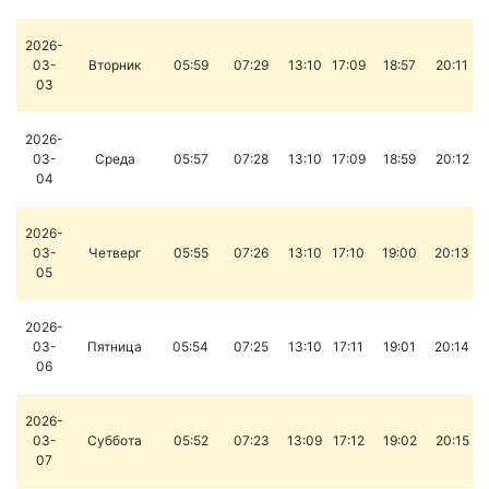
2026-
03-
Вторник
05:59
07:29
13:10
17:09
18:57
20:11
03
2026-
03-
Среда
05:57
07:28
13:10
17:09
18:59
20:12
04
2026-
03-
Четверг
05:55
07:26
13:10
17:10
19:00
20:13
05
2026-
03-
Пятница
05:54
07:25
13:10
17:11
19:01
20:14
06
2026-
03-
Суббота
05:52
07:23
13:09
17:12
19:02
20:15
07