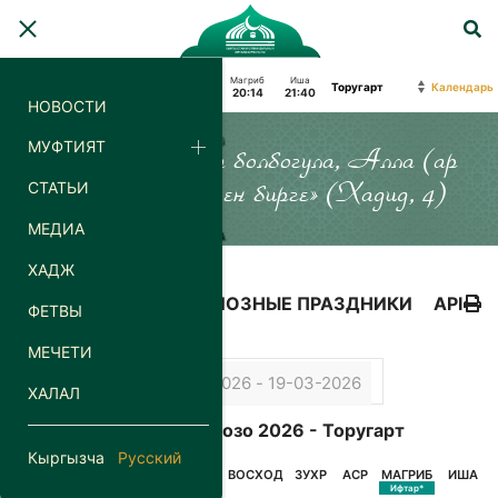
Фаджр
Восход
Зухр
Аср
Магриб
Иша
Календарь
04:13
06:00
13:04
18:04
20:14
21:40
НОВОСТИ
МУФТИЯТ
«Силер кайда гана болбогула, Алла (ар
СТАТЬИ
дайым) силер менен бирге» (Хадид, 4)
МЕДИА
ХАДЖ
КАЛЕНДАРЬ
РЕЛИГИОЗНЫЕ ПРАЗДНИКИ
API
ФЕТВЫ
МЕЧЕТИ
ХАЛАЛ
Календарь Орозо 2026 - Торугарт
Кыргызча
Русский
ДАТА
ДЕНЬ
ФАДЖР
ВОСХОД
ЗУХР
АСР
МАГРИБ
ИША
Сухур*
Ифтар*