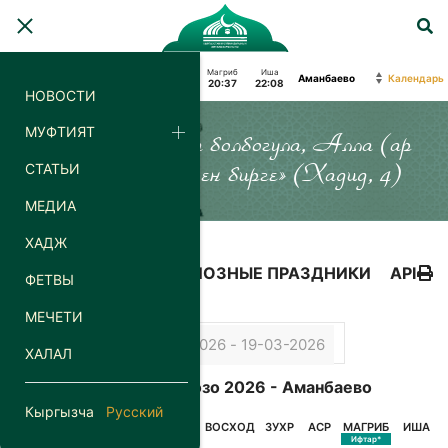
Фаджр
Восход
Зухр
Аср
Магриб
Иша
Календарь
04:18
06:12
13:21
18:24
20:37
22:08
НОВОСТИ
МУФТИЯТ
«Силер кайда гана болбогула, Алла (ар
СТАТЬИ
дайым) силер менен бирге» (Хадид, 4)
МЕДИА
ХАДЖ
КАЛЕНДАРЬ
РЕЛИГИОЗНЫЕ ПРАЗДНИКИ
API
ФЕТВЫ
МЕЧЕТИ
ХАЛАЛ
Календарь Орозо 2026 - Аманбаево
Кыргызча
Русский
ДАТА
ДЕНЬ
ФАДЖР
ВОСХОД
ЗУХР
АСР
МАГРИБ
ИША
Сухур*
Ифтар*