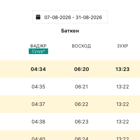
Баткен
ФАДЖР
ВОСХОД
ЗУХР
Сухур*
04:34
06:20
13:23
04:35
06:21
13:22
04:37
06:22
13:22
04:38
06:23
13:22
04:40
06:24
13:22