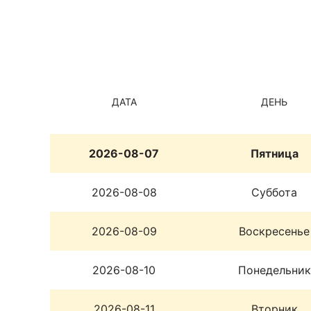
ДАТА
ДЕНЬ
2026-08-07
Пятница
2026-08-08
Суббота
2026-08-09
Воскресенье
2026-08-10
Понедельник
2026-08-11
Вторник