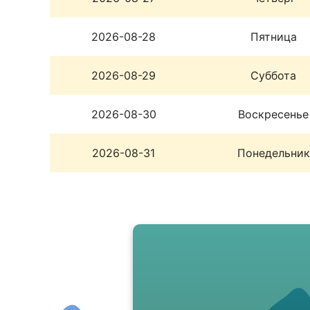
2026-08-28
Пятница
2026-08-29
Суббота
2026-08-30
Воскресенье
2026-08-31
Понедельник