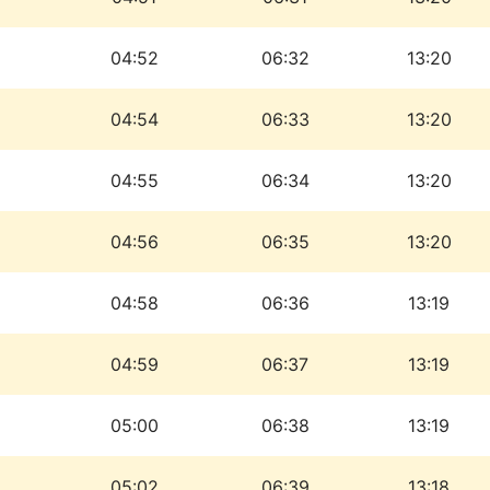
04:52
06:32
13:20
04:54
06:33
13:20
04:55
06:34
13:20
04:56
06:35
13:20
04:58
06:36
13:19
04:59
06:37
13:19
05:00
06:38
13:19
05:02
06:39
13:18