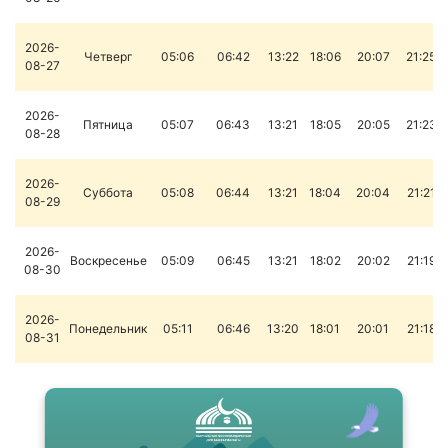
2026-
Четверг
05:06
06:42
13:22
18:06
20:07
21:25
08-27
2026-
Пятница
05:07
06:43
13:21
18:05
20:05
21:23
08-28
2026-
Суббота
05:08
06:44
13:21
18:04
20:04
21:21
08-29
2026-
Воскресенье
05:09
06:45
13:21
18:02
20:02
21:19
08-30
2026-
Понедельник
05:11
06:46
13:20
18:01
20:01
21:18
08-31