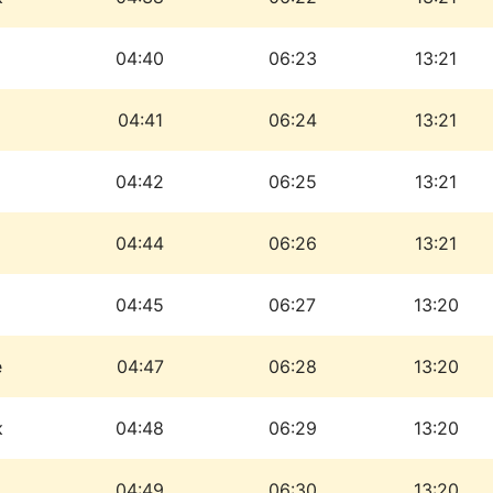
04:40
06:23
13:21
04:41
06:24
13:21
04:42
06:25
13:21
04:44
06:26
13:21
04:45
06:27
13:20
е
04:47
06:28
13:20
к
04:48
06:29
13:20
04:49
06:30
13:20