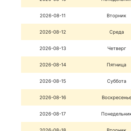
2026-08-11
Вторник
2026-08-12
Среда
2026-08-13
Четверг
2026-08-14
Пятница
2026-08-15
Суббота
2026-08-16
Воскресень
2026-08-17
Понедельни
2026-08-18
Вторник