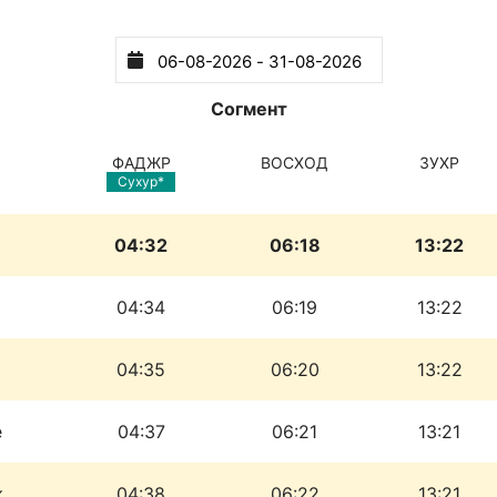
Согмент
ФАДЖР
ВОСХОД
ЗУХР
Сухур*
04:32
06:18
13:22
04:34
06:19
13:22
04:35
06:20
13:22
е
04:37
06:21
13:21
к
04:38
06:22
13:21