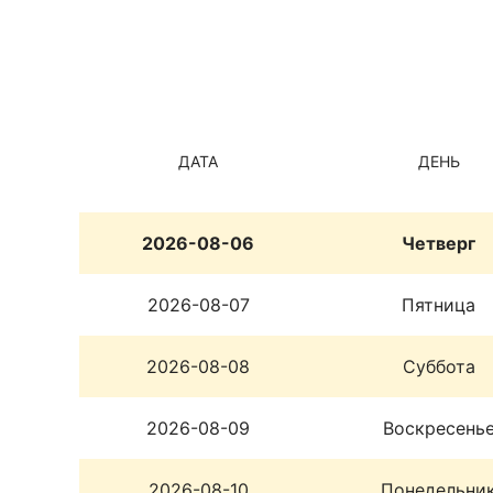
ДАТА
ДЕНЬ
2026-08-06
Четверг
2026-08-07
Пятница
2026-08-08
Суббота
2026-08-09
Воскресень
2026-08-10
Понедельни