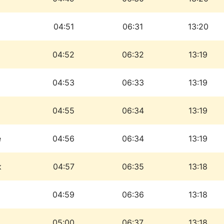
04:51
06:31
13:20
04:52
06:32
13:19
04:53
06:33
13:19
04:55
06:34
13:19
е
04:56
06:34
13:19
к
04:57
06:35
13:18
04:59
06:36
13:18
05:00
06:37
13:18