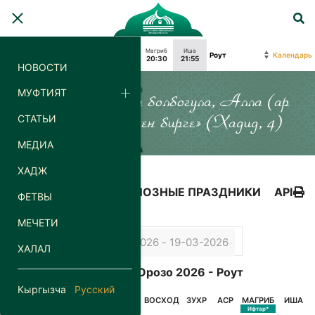
Фаджр
Восход
Зухр
Аср
Магриб
Иша
Календарь
04:35
06:20
13:22
18:21
20:30
21:55
НОВОСТИ
МУФТИЯТ
«Силер кайда гана болбогула, Алла (ар
СТАТЬИ
дайым) силер менен бирге» (Хадид, 4)
МЕДИА
ХАДЖ
КАЛЕНДАРЬ
РЕЛИГИОЗНЫЕ ПРАЗДНИКИ
API
ФЕТВЫ
МЕЧЕТИ
ХАЛАЛ
Календарь Орозо 2026 - Роут
Кыргызча
Русский
ДАТА
ДЕНЬ
ФАДЖР
ВОСХОД
ЗУХР
АСР
МАГРИБ
ИША
Сухур*
Ифтар*