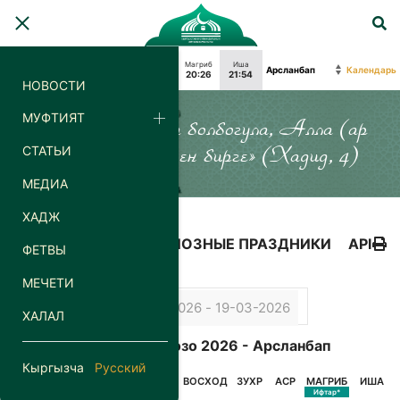
Фаджр
Восход
Зухр
Аср
Магриб
Иша
Календарь
04:19
06:09
13:14
18:15
20:26
21:54
НОВОСТИ
МУФТИЯТ
«Силер кайда гана болбогула, Алла (ар
СТАТЬИ
дайым) силер менен бирге» (Хадид, 4)
МЕДИА
ХАДЖ
КАЛЕНДАРЬ
РЕЛИГИОЗНЫЕ ПРАЗДНИКИ
API
ФЕТВЫ
МЕЧЕТИ
ХАЛАЛ
Календарь Орозо 2026 - Арсланбап
Кыргызча
Русский
ДАТА
ДЕНЬ
ФАДЖР
ВОСХОД
ЗУХР
АСР
МАГРИБ
ИША
Сухур*
Ифтар*