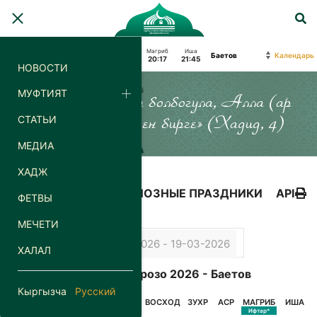
Фаджр
Восход
Зухр
Аср
Магриб
Иша
Календарь
04:12
06:01
13:06
18:06
20:17
21:45
НОВОСТИ
МУФТИЯТ
«Силер кайда гана болбогула, Алла (ар
СТАТЬИ
дайым) силер менен бирге» (Хадид, 4)
МЕДИА
ХАДЖ
КАЛЕНДАРЬ
РЕЛИГИОЗНЫЕ ПРАЗДНИКИ
API
ФЕТВЫ
МЕЧЕТИ
ХАЛАЛ
Календарь Орозо 2026 - Баетов
Кыргызча
Русский
ДАТА
ДЕНЬ
ФАДЖР
ВОСХОД
ЗУХР
АСР
МАГРИБ
ИША
Сухур*
Ифтар*