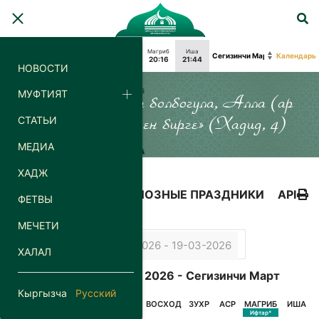
Фаджр
Восход
Зухр
Аср
Магриб
Иша
Календарь
04:09
05:58
13:04
18:05
20:16
21:44
НОВОСТИ
МУФТИЯТ
«Силер кайда гана болбогула, Алла (ар
СТАТЬИ
дайым) силер менен бирге» (Хадид, 4)
МЕДИА
ХАДЖ
КАЛЕНДАРЬ
РЕЛИГИОЗНЫЕ ПРАЗДНИКИ
API
ФЕТВЫ
МЕЧЕТИ
ХАЛАЛ
Календарь Орозо 2026 - Сегизинчи Март
Кыргызча
Русский
ДАТА
ДЕНЬ
ФАДЖР
ВОСХОД
ЗУХР
АСР
МАГРИБ
ИША
Сухур*
Ифтар*