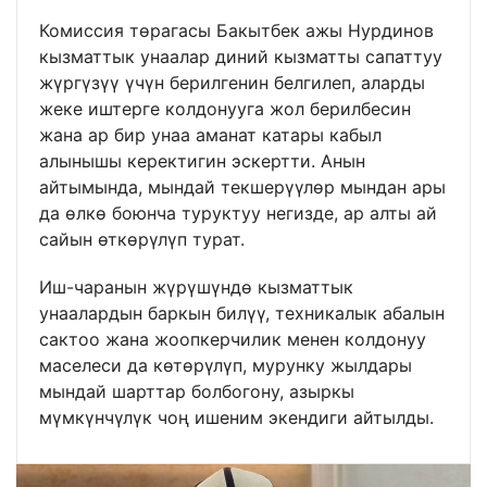
Комиссия төрагасы Бакытбек ажы Нурдинов
кызматтык унаалар диний кызматты сапаттуу
жүргүзүү үчүн берилгенин белгилеп, аларды
жеке иштерге колдонууга жол берилбесин
жана ар бир унаа аманат катары кабыл
алынышы керектигин эскертти. Анын
айтымында, мындай текшерүүлөр мындан ары
да өлкө боюнча туруктуу негизде, ар алты ай
сайын өткөрүлүп турат.
Иш-чаранын жүрүшүндө кызматтык
унаалардын баркын билүү, техникалык абалын
сактоо жана жоопкерчилик менен колдонуу
маселеси да көтөрүлүп, мурунку жылдары
мындай шарттар болбогону, азыркы
мүмкүнчүлүк чоң ишеним экендиги айтылды.