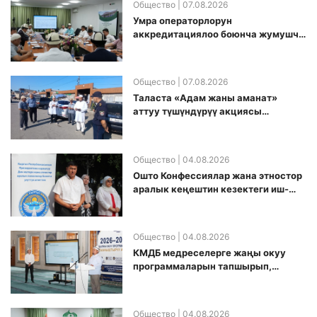
Общество
| 07.08.2026
Умра операторлорун
аккредитациялоо боюнча жумушчу
топ аккредитация өткөрүү күнүн
белгиледи
Общество
| 07.08.2026
Таласта «Адам жаны аманат»
аттуу түшүндүрүү акциясы
өткөрүлдү
Общество
| 04.08.2026
Ошто Конфессиялар жана этностор
аралык кеңештин кезектеги иш-
чарасы уюштурулду
Общество
| 04.08.2026
КМДБ медреселерге жаңы окуу
программаларын тапшырып,
санариптик билим берүү боюнча
долбоорду ишке киргизди
Общество
| 04.08.2026