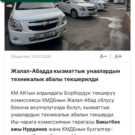
|
Общество
| 23.01.2026
Жалал-Абадда кызматтык унаалардын
техникалык абалы текшерилди
КМ АКтын алдындагы Борбордук текшерүү
комиссиясы КМДБнын Жалал-Абад облусу
боюнча өкүлчүлүгүндө болуп, кызматтык
унаалардын техникалык абалын текшерди.
Иш-чарага комиссиянын төрагасы
Бакытбек
ажы Нурдинов
жана КМДБнын бухгалтер-