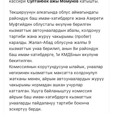
кассири
Султанбек ажы Момунов
катышты.
Текшерүүнүн алкагында облус аймагындагы
райондук баш имам-хатибдерге жана Азирети
Муфтийдин облустагы өкүлүнө берилген
кызматтык автоунаалардын абалы, колдонуу
тартиби жана жүрүү чакырымы (пробег)
каралды. Жалал-Абад облусуна жалпы 9
кызматтык унаа берилип, анын 8и райондук
баш имам-хатибдерге, 1и КМДБнын өкүлүнө
бекитилген.
Комиссиянын корутундусуна ылайык, унаалар
негизинен кызматтык максатта колдонулуп
жатканы менен, айрым автоунаалардын жүрүү
чакырымы нормадан ашкан учурлар
катталган. Ушуга байланыштуу комиссия
айрым баш имам-хатибдерге кызматтык
унааларды пайдалануу тартиби боюнча
эскертүү берди.