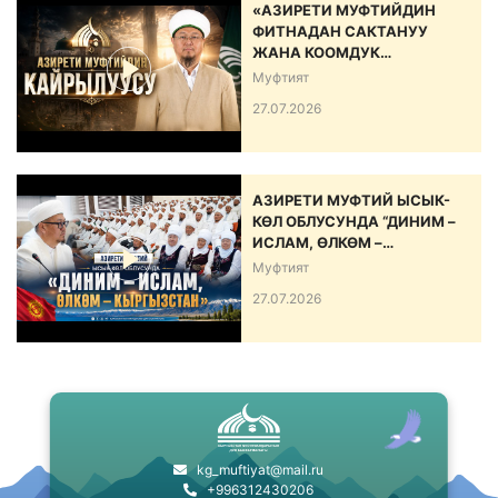
«АЗИРЕТИ МУФТИЙДИН
ФИТНАДАН САКТАНУУ
ЖАНА КООМДУК
ЫНТЫМАКТЫ БЕКЕМДӨӨ
Муфтият
БОЮНЧА КАЙРЫЛУУСУ»
27.07.2026
АЗИРЕТИ МУФТИЙ ЫСЫК-
КӨЛ ОБЛУСУНДА “ДИНИМ –
ИСЛАМ, ӨЛКӨМ –
КЫРГЫЗСТАН” АТТУУ ИШ-
Муфтият
ЧАРА ӨТКӨРДҮ
27.07.2026
kg_muftiyat@mail.ru
+996312430206