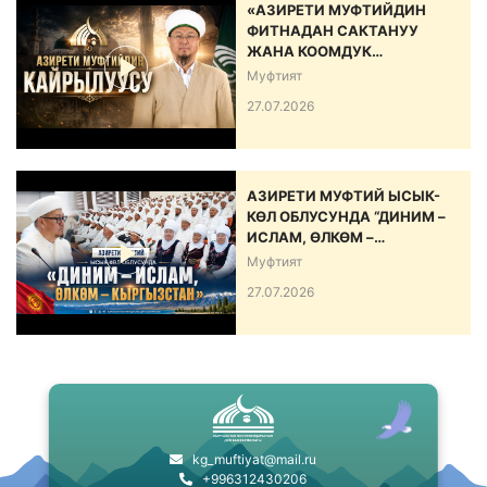
«АЗИРЕТИ МУФТИЙДИН
ФИТНАДАН САКТАНУУ
ЖАНА КООМДУК
ЫНТЫМАКТЫ БЕКЕМДӨӨ
Муфтият
БОЮНЧА КАЙРЫЛУУСУ»
27.07.2026
АЗИРЕТИ МУФТИЙ ЫСЫК-
КӨЛ ОБЛУСУНДА “ДИНИМ –
ИСЛАМ, ӨЛКӨМ –
КЫРГЫЗСТАН” АТТУУ ИШ-
Муфтият
ЧАРА ӨТКӨРДҮ
27.07.2026
kg_muftiyat@mail.ru
+996312430206