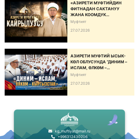
«АЗИРЕТИ МУФТИЙДИН
ФИТНАДАН САКТАНУУ
ЖАНА КООМДУК
ЫНТЫМАКТЫ БЕКЕМДӨӨ
Муфтият
БОЮНЧА КАЙРЫЛУУСУ»
27.07.2026
АЗИРЕТИ МУФТИЙ ЫСЫК-
КӨЛ ОБЛУСУНДА “ДИНИМ –
ИСЛАМ, ӨЛКӨМ –
КЫРГЫЗСТАН” АТТУУ ИШ-
Муфтият
ЧАРА ӨТКӨРДҮ
27.07.2026
kg_muftiyat@mail.ru
+996312430206