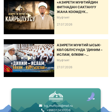
«АЗИРЕТИ МУФТИЙДИН
ФИТНАДАН САКТАНУУ
ЖАНА КООМДУК
ЫНТЫМАКТЫ БЕКЕМДӨӨ
Муфтият
БОЮНЧА КАЙРЫЛУУСУ»
27.07.2026
АЗИРЕТИ МУФТИЙ ЫСЫК-
КӨЛ ОБЛУСУНДА “ДИНИМ –
ИСЛАМ, ӨЛКӨМ –
КЫРГЫЗСТАН” АТТУУ ИШ-
Муфтият
ЧАРА ӨТКӨРДҮ
27.07.2026
kg_muftiyat@mail.ru
+996312430206