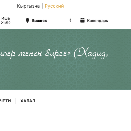
Кыргызча
|
Русский
Иша
Календарь
21:52
илер менен бирге» (Хадид,
ЧЕТИ
ХАЛАЛ