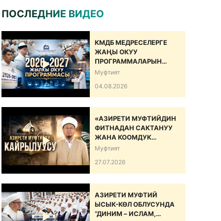
ПОСЛЕДНИЕ ВИДЕО
КМДБ МЕДРЕСЕЛЕРГЕ
ЖАҢЫ ОКУУ
ПРОГРАММАЛАРЫН
САНАРИПТИК БИЛИМ
Муфтият
БЕРҮҮ БОЮНЧА
04.08.2026
ДОЛБООРДУ ИШКЕ
КИРГИЗДИ
«АЗИРЕТИ МУФТИЙДИН
ФИТНАДАН САКТАНУУ
ЖАНА КООМДУК
ЫНТЫМАКТЫ БЕКЕМДӨӨ
Муфтият
БОЮНЧА КАЙРЫЛУУСУ»
27.07.2026
АЗИРЕТИ МУФТИЙ
ЫСЫК-КӨЛ ОБЛУСУНДА
“ДИНИМ – ИСЛАМ,