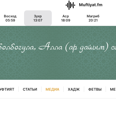
Muftiyat.fm
Восход
Зухр
Аср
Магриб
05:59
13:07
18:09
20:21
 болбогула, Алла (ар дайым) с
УФТИЯТ
СТАТЬИ
МЕДИА
ХАДЖ
ФЕТВЫ
МЕ