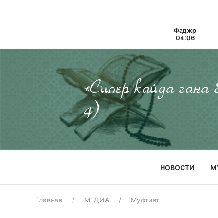
Фаджр
04:06
«Силер кайда гана
4)
НОВОСТИ
М
Главная
МЕДИА
Муфтият