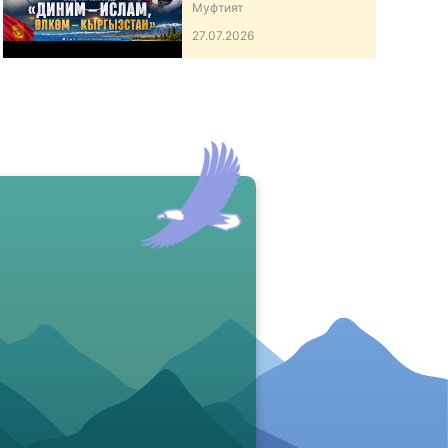
ӨЛКӨМ – КЫРГЫЗСТАН”
Муфтият
АТТУУ ИШ-ЧАРА
27.07.2026
ӨТКӨРДҮ