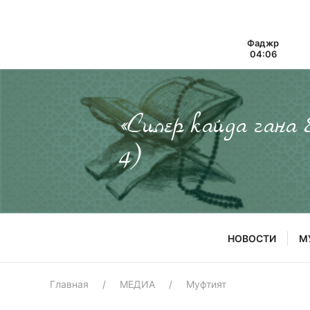
Фаджр
04:06
«Силер кайда гана
4)
НОВОСТИ
М
Главная
МЕДИА
Муфтият