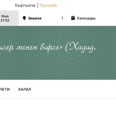
Кыргызча
|
Русский
Иша
Календарь
21:52
илер менен бирге» (Хадид,
ЧЕТИ
ХАЛАЛ