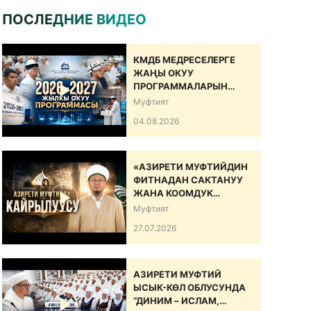
ПОСЛЕДНИЕ ВИДЕО
КМДБ МЕДРЕСЕЛЕРГЕ
ЖАҢЫ ОКУУ
ПРОГРАММАЛАРЫН
САНАРИПТИК БИЛИМ
Муфтият
БЕРҮҮ БОЮНЧА
04.08.2026
ДОЛБООРДУ ИШКЕ
КИРГИЗДИ
«АЗИРЕТИ МУФТИЙДИН
ФИТНАДАН САКТАНУУ
ЖАНА КООМДУК
ЫНТЫМАКТЫ БЕКЕМДӨӨ
Муфтият
БОЮНЧА КАЙРЫЛУУСУ»
27.07.2026
АЗИРЕТИ МУФТИЙ
ЫСЫК-КӨЛ ОБЛУСУНДА
“ДИНИМ – ИСЛАМ,