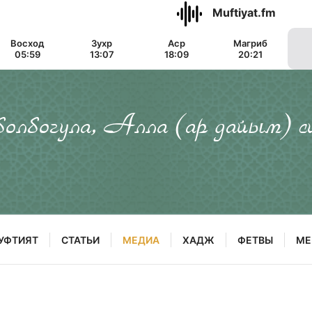
Muftiyat.fm
Восход
Зухр
Аср
Магриб
05:59
13:07
18:09
20:21
 болбогула, Алла (ар дайым) с
УФТИЯТ
СТАТЬИ
МЕДИА
ХАДЖ
ФЕТВЫ
МЕ