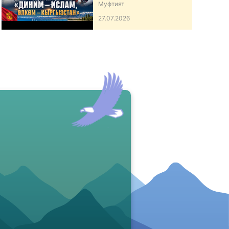
ӨЛКӨМ – КЫРГЫЗСТАН”
Муфтият
АТТУУ ИШ-ЧАРА
27.07.2026
ӨТКӨРДҮ