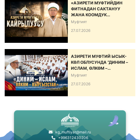
«АЗИРЕТИ МУФТИЙДИН
ФИТНАДАН САКТАНУУ
ЖАНА КООМДУК
ЫНТЫМАКТЫ БЕКЕМДӨӨ
Муфтият
БОЮНЧА КАЙРЫЛУУСУ»
27.07.2026
АЗИРЕТИ МУФТИЙ ЫСЫК-
КӨЛ ОБЛУСУНДА “ДИНИМ –
ИСЛАМ, ӨЛКӨМ –
КЫРГЫЗСТАН” АТТУУ ИШ-
Муфтият
ЧАРА ӨТКӨРДҮ
27.07.2026
kg_muftiyat@mail.ru
+996312430206