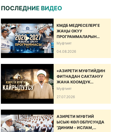
ПОСЛЕДНИЕ ВИДЕО
КМДБ МЕДРЕСЕЛЕРГЕ
ЖАҢЫ ОКУУ
ПРОГРАММАЛАРЫН
САНАРИПТИК БИЛИМ
Муфтият
БЕРҮҮ БОЮНЧА
04.08.2026
ДОЛБООРДУ ИШКЕ
КИРГИЗДИ
«АЗИРЕТИ МУФТИЙДИН
ФИТНАДАН САКТАНУУ
ЖАНА КООМДУК
ЫНТЫМАКТЫ БЕКЕМДӨӨ
Муфтият
БОЮНЧА КАЙРЫЛУУСУ»
27.07.2026
АЗИРЕТИ МУФТИЙ
ЫСЫК-КӨЛ ОБЛУСУНДА
“ДИНИМ – ИСЛАМ,