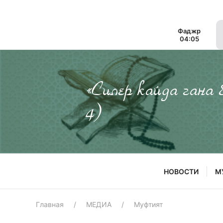
Фаджр
04:05
«Силер кайда гана
4)
НОВОСТИ
М
Главная
МЕДИА
Муфтият