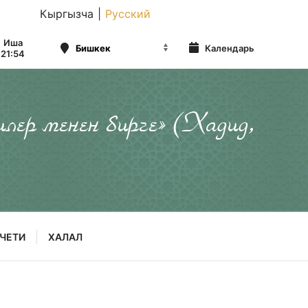
Кыргызча
|
Русский
Иша
Календарь
21:54
илер менен бирге» (Хадид,
ЧЕТИ
ХАЛАЛ