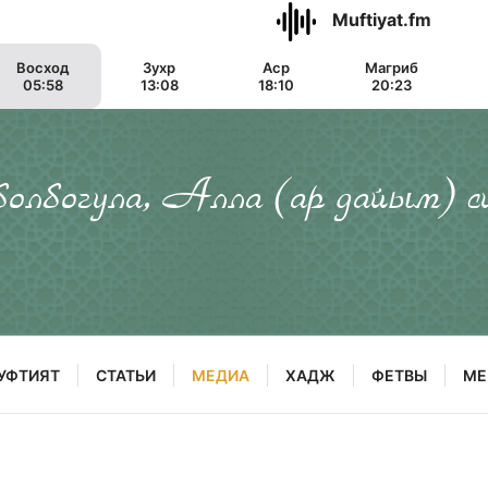
Muftiyat.fm
Восход
Зухр
Аср
Магриб
05:58
13:08
18:10
20:23
 болбогула, Алла (ар дайым) с
УФТИЯТ
СТАТЬИ
МЕДИА
ХАДЖ
ФЕТВЫ
МЕ