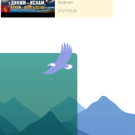
ӨЛКӨМ – КЫРГЫЗСТАН”
Муфтият
АТТУУ ИШ-ЧАРА
27.07.2026
ӨТКӨРДҮ