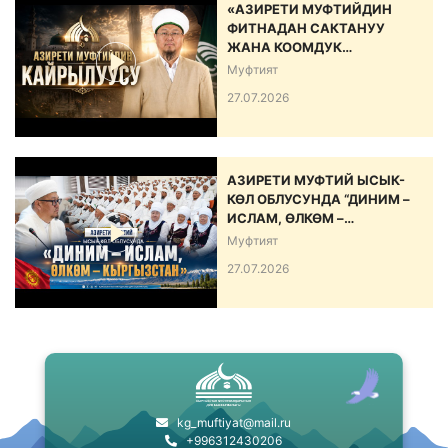
«АЗИРЕТИ МУФТИЙДИН
ФИТНАДАН САКТАНУУ
ЖАНА КООМДУК
ЫНТЫМАКТЫ БЕКЕМДӨӨ
Муфтият
БОЮНЧА КАЙРЫЛУУСУ»
27.07.2026
АЗИРЕТИ МУФТИЙ ЫСЫК-
КӨЛ ОБЛУСУНДА “ДИНИМ –
ИСЛАМ, ӨЛКӨМ –
КЫРГЫЗСТАН” АТТУУ ИШ-
Муфтият
ЧАРА ӨТКӨРДҮ
27.07.2026
kg_muftiyat@mail.ru
+996312430206