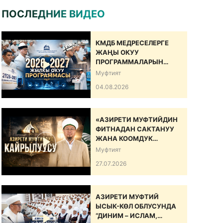
ПОСЛЕДНИЕ ВИДЕО
КМДБ МЕДРЕСЕЛЕРГЕ
ЖАҢЫ ОКУУ
ПРОГРАММАЛАРЫН
САНАРИПТИК БИЛИМ
Муфтият
БЕРҮҮ БОЮНЧА
04.08.2026
ДОЛБООРДУ ИШКЕ
КИРГИЗДИ
«АЗИРЕТИ МУФТИЙДИН
ФИТНАДАН САКТАНУУ
ЖАНА КООМДУК
ЫНТЫМАКТЫ БЕКЕМДӨӨ
Муфтият
БОЮНЧА КАЙРЫЛУУСУ»
27.07.2026
АЗИРЕТИ МУФТИЙ
ЫСЫК-КӨЛ ОБЛУСУНДА
“ДИНИМ – ИСЛАМ,