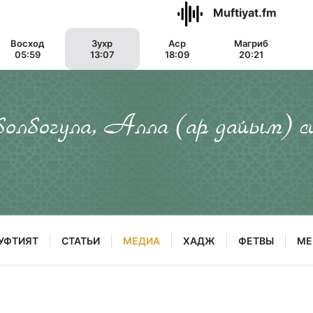
Muftiyat.fm
Восход
Зухр
Аср
Магриб
05:59
13:07
18:09
20:21
 болбогула, Алла (ар дайым) с
УФТИЯТ
СТАТЬИ
МЕДИА
ХАДЖ
ФЕТВЫ
МЕ