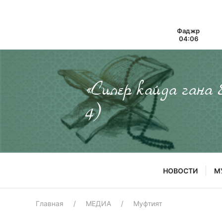
Фаджр
04:06
«Силер кайда гана
4)
НОВОСТИ
М
Главная
МЕДИА
Муфтият