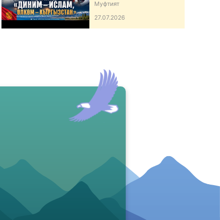
ӨЛКӨМ – КЫРГЫЗСТАН”
Муфтият
АТТУУ ИШ-ЧАРА
27.07.2026
ӨТКӨРДҮ