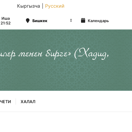
Кыргызча
|
Русский
Иша
Календарь
21:52
илер менен бирге» (Хадид,
ЧЕТИ
ХАЛАЛ