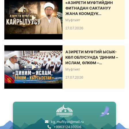
«АЗИРЕТИ МУФТИЙДИН
ФИТНАДАН САКТАНУУ
ЖАНА КООМДУК
ЫНТЫМАКТЫ БЕКЕМДӨӨ
Муфтият
БОЮНЧА КАЙРЫЛУУСУ»
27.07.2026
АЗИРЕТИ МУФТИЙ ЫСЫК-
КӨЛ ОБЛУСУНДА “ДИНИМ –
ИСЛАМ, ӨЛКӨМ –
КЫРГЫЗСТАН” АТТУУ ИШ-
Муфтият
ЧАРА ӨТКӨРДҮ
27.07.2026
kg_muftiyat@mail.ru
+996312430206