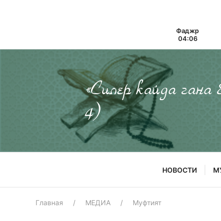
Фаджр
04:06
«Силер кайда гана
4)
НОВОСТИ
М
Главная
МЕДИА
Муфтият