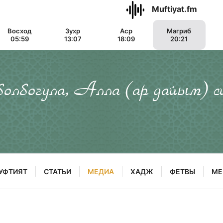
Muftiyat.fm
Восход
Зухр
Аср
Магриб
05:59
13:07
18:09
20:21
 болбогула, Алла (ар дайым) с
УФТИЯТ
СТАТЬИ
МЕДИА
ХАДЖ
ФЕТВЫ
МЕ