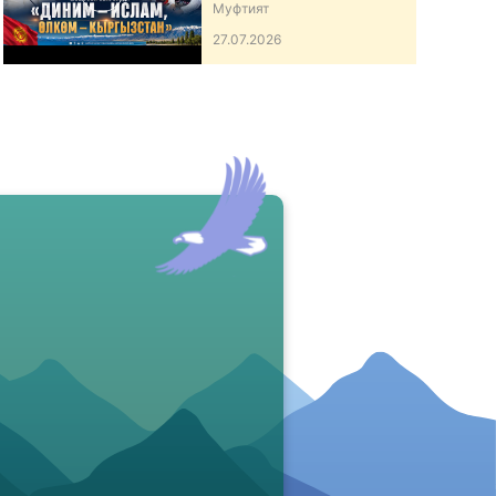
ӨЛКӨМ – КЫРГЫЗСТАН”
Муфтият
АТТУУ ИШ-ЧАРА
27.07.2026
ӨТКӨРДҮ