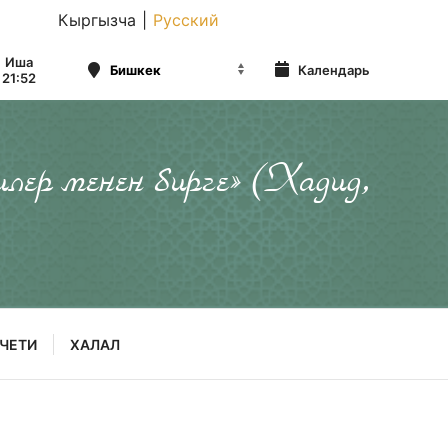
Кыргызча
|
Русский
Иша
Календарь
21:52
илер менен бирге» (Хадид,
ЧЕТИ
ХАЛАЛ