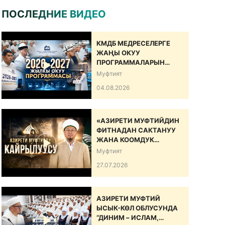
ПОСЛЕДНИЕ ВИДЕО
КМДБ МЕДРЕСЕЛЕРГЕ
ЖАҢЫ ОКУУ
ПРОГРАММАЛАРЫН
САНАРИПТИК БИЛИМ
Муфтият
БЕРҮҮ БОЮНЧА
04.08.2026
ДОЛБООРДУ ИШКЕ
КИРГИЗДИ
«АЗИРЕТИ МУФТИЙДИН
ФИТНАДАН САКТАНУУ
ЖАНА КООМДУК
ЫНТЫМАКТЫ БЕКЕМДӨӨ
Муфтият
БОЮНЧА КАЙРЫЛУУСУ»
27.07.2026
АЗИРЕТИ МУФТИЙ
ЫСЫК-КӨЛ ОБЛУСУНДА
“ДИНИМ – ИСЛАМ,