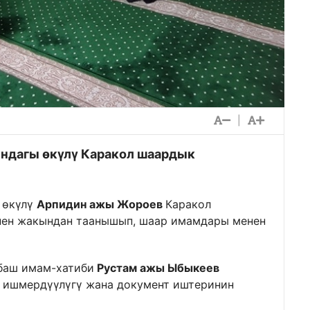
|
ндагы өкүлү Каракол шаардык
 өкүлү
Арпидин ажы Жороев
Каракол
нен жакындан таанышып, шаар имамдары менен
баш имам-хатиби
Рустам ажы Ыбыкеев
 ишмердүүлүгү жана документ иштеринин