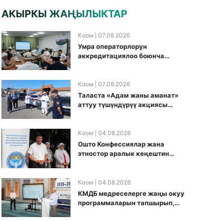
АКЫРКЫ ЖАҢЫЛЫКТАР
Коом
| 07.08.2026
Умра операторлорун
аккредитациялоо боюнча
жумушчу топ аккредитация
өткөрүү күнүн белгиледи
Коом
| 07.08.2026
Таласта «Адам жаны аманат»
аттуу түшүндүрүү акциясы
өткөрүлдү
Коом
| 04.08.2026
Ошто Конфессиялар жана
этностор аралык кеңештин
кезектеги иш-чарасы
уюштурулду
Коом
| 04.08.2026
КМДБ медреселерге жаңы окуу
программаларын тапшырып,
санариптик билим берүү