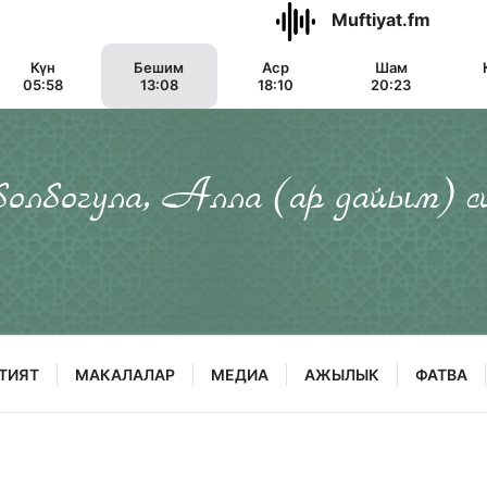
Muftiyat.fm
Күн
Бешим
Аср
Шам
05:58
13:08
18:10
20:23
 болбогула, Алла (ар дайым) с
ТИЯТ
МАКАЛАЛАР
МЕДИА
АЖЫЛЫК
ФАТВА