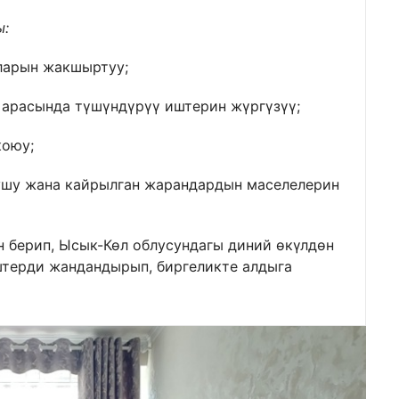
ы:
ларын жакшыртуу;
 арасында түшүндүрүү иштерин жүргүзүү;
коюу;
ушу жана кайрылган жарандардын маселелерин
 берип, Ысык-Көл облусундагы диний өкүлдөн
штерди жандандырып, биргеликте алдыга