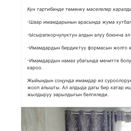
Күн тартибинде төмөнкү маселелер каралд
-Шаар имамдарынын арасында жума хутба
-Ысырапкорчулуктун алдын алуу боюнча эл
-Имамдардын бирдиктүү формасын жолго 
-Имамдардын намаз убагында мечитте бол
кароо.
Жыйындын соңунда имамдар өз суроолорун
жооп алышты. Ал алдыда дагы бир катар и
жылдыруу зарылдыгын белгиледи.