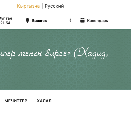
Кыргызча
|
Русский
Куптан
Календарь
21:54
илер менен бирге» (Хадид,
МЕЧИТТЕР
ХАЛАЛ