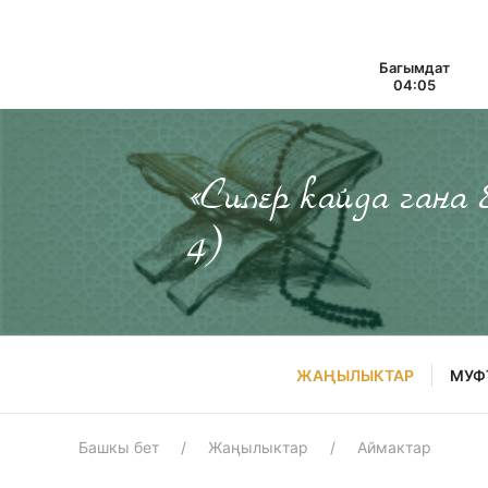
Багымдат
04:05
«Силер кайда гана
4)
ЖАҢЫЛЫКТАР
МУФ
Башкы бет
Жаңылыктар
Аймактар