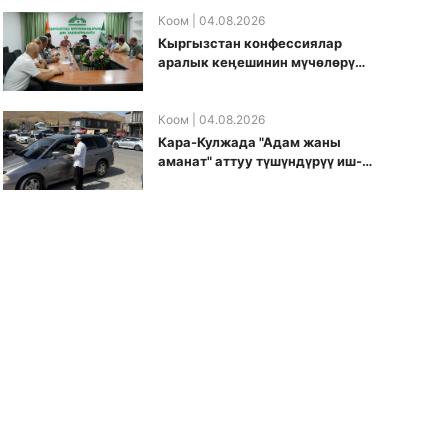
боюнча долбоорду ишке
киргизди
Коом
| 04.08.2026
Кыргызстан конфессиялар
аралык кеӊешинин мүчөлөрү
муфтиятта болушту
Коом
| 04.08.2026
Кара-Кулжада "Адам жаны
аманат" аттуу түшүндүрүү иш-
чарасы өткөрүлдү