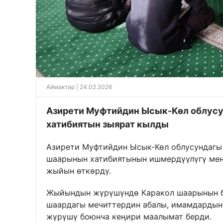
Аймактар
| 24.02.2026
Азирети Муфтийдин Ысык-Көл облусу
хатибиятын зыярат кылды
Азирети Муфтийдин Ысык-Көл облусундагы
шаарынын хатибиятынын ишмердүүлүгү ме
жыйын өткөрдү.
Жыйындын жүрүшүндө Каракол шаарынын 
шаардагы мечиттердин абалы, имамдардын
жүрүшү боюнча кеңири маалымат берди.