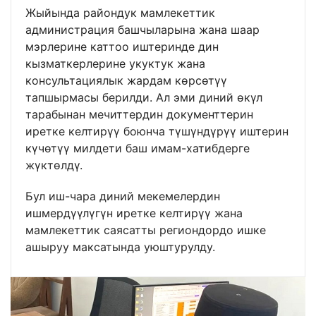
Жыйында райондук мамлекеттик
администрация башчыларына жана шаар
мэрлерине каттоо иштеринде дин
кызматкерлерине укуктук жана
консультациялык жардам көрсөтүү
тапшырмасы берилди. Ал эми диний өкүл
тарабынан мечиттердин документтерин
иретке келтирүү боюнча түшүндүрүү иштерин
күчөтүү милдети баш имам-хатибдерге
жүктөлдү.
Бул иш-чара диний мекемелердин
ишмердүүлүгүн иретке келтирүү жана
мамлекеттик саясатты региондордо ишке
ашыруу максатында уюштурулду.