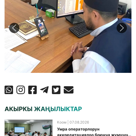
АКЫРКЫ ЖАҢЫЛЫКТАР
Коом
| 07.08.2026
Умра операторлорун
аккредитациялоо боюнча жумушчу