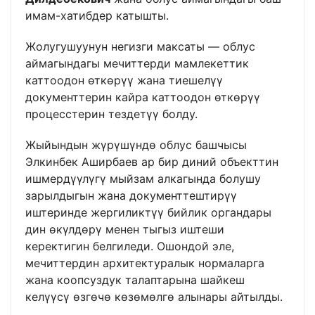
имам-хатибдер катышты.
Жолугушуунун негизги максаты — облус
аймагындагы мечиттерди мамлекеттик
каттоодон өткөрүү жана тиешелүү
документтерин кайра каттоодон өткөрүү
процесстерин тездетүү болду.
Жыйындын жүрүшүндө облус башчысы
Элкинбек Аширбаев ар бир диний объекттин
ишмердүүлүгү мыйзам алкагында болушу
зарылдыгын жана документтештирүү
иштеринде жергиликтүү бийлик органдары
дин өкүлдөрү менен тыгыз иштеши
керектигин белгиледи. Ошондой эле,
мечиттердин архитектуралык нормаларга
жана коопсуздук талаптарына шайкеш
келүүсү өзгөчө көзөмөлгө алынары айтылды.