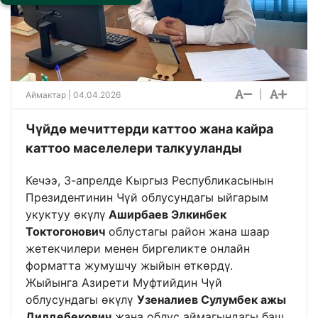
|
Аймактар
| 04.04.2026
Чүйдө мечиттерди каттоо жана кайра
каттоо маселелери талкууланды
Кечээ, 3-апрелде Кыргыз Республикасынын
Президентинин Чүй облусундагы ыйгарым
укуктуу өкүлү
Аширбаев Элкинбек
Токтогонович
облустагы район жана шаар
жетекчилери менен биргеликте онлайн
форматта жумушчу жыйын өткөрдү.
Жыйынга Азирети Муфтийдин Чүй
облусундагы өкүлү
Узеналиев Сулумбек ажы
Дилдебекович
жана облус аймагындагы баш