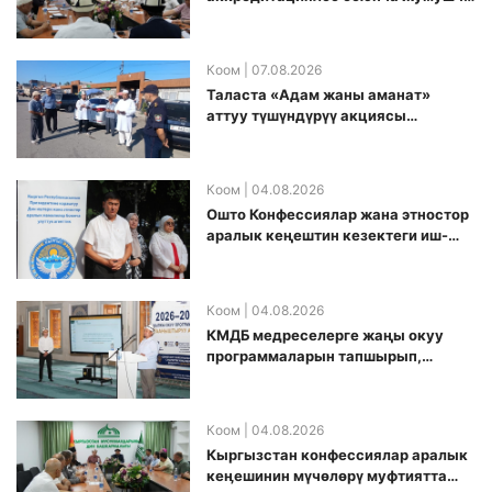
топ аккредитация өткөрүү күнүн
белгиледи
Коом
| 07.08.2026
Таласта «Адам жаны аманат»
аттуу түшүндүрүү акциясы
өткөрүлдү
Коом
| 04.08.2026
Ошто Конфессиялар жана этностор
аралык кеңештин кезектеги иш-
чарасы уюштурулду
Коом
| 04.08.2026
КМДБ медреселерге жаңы окуу
программаларын тапшырып,
санариптик билим берүү боюнча
долбоорду ишке киргизди
Коом
| 04.08.2026
Кыргызстан конфессиялар аралык
кеӊешинин мүчөлөрү муфтиятта