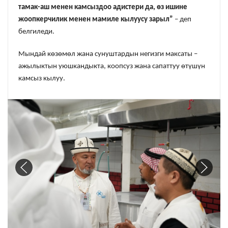
тамак-аш менен камсыздоо адистери да, өз ишине
жоопкерчилик менен мамиле кылуусу зарыл”
– деп
белгиледи.
Мындай көзөмөл жана сунуштардын негизги максаты –
ажылыктын уюшкандыкта, коопсуз жана сапаттуу өтүшүн
камсыз кылуу.