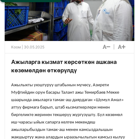
|
Коом
| 30.05.2025
Ажыларга кызмат көрсөткөн ашкана
көзөмөлдөн өткөрүлдү
Ажылыкты уюштуруу штабынын мүчөсү, Азирети
Муфтийдин орун басары Талант ажы Темирбаев Мекке
шаарында ажыларга тамак-аш даярдаган «Шумул Амал»
аттуу фирмага барып, штаб кызматкерлери менен
биргеликте жеринен текшерүү жүргүзүштү. Бул көзөмөл
иш-чарасы ыйык сапарга келген мекендеш
ажыларыбыздын тамак-аш менен камсыздалышын
жакшыртуу жана алардын ыраазычылыгын камсыз кылуу