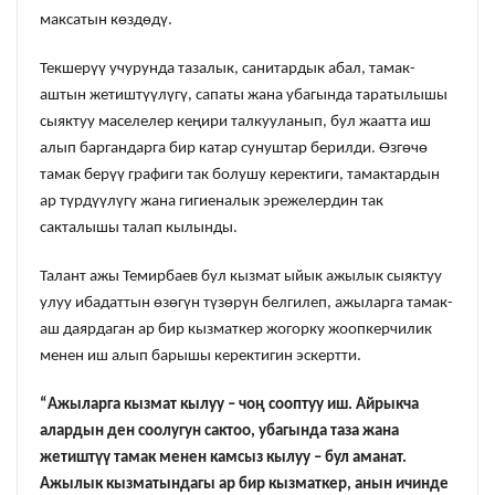
максатын көздөдү.
Текшерүү учурунда тазалык, санитардык абал, тамак-
аштын жетиштүүлүгү, сапаты жана убагында таратылышы
сыяктуу маселелер кеңири талкууланып, бул жаатта иш
алып баргандарга бир катар сунуштар берилди. Өзгөчө
тамак берүү графиги так болушу керектиги, тамактардын
ар түрдүүлүгү жана гигиеналык эрежелердин так
сакталышы талап кылынды.
Талант ажы Темирбаев бул кызмат ыйык ажылык сыяктуу
улуу ибадаттын өзөгүн түзөрүн белгилеп, ажыларга тамак-
аш даярдаган ар бир кызматкер жогорку жоопкерчилик
менен иш алып барышы керектигин эскертти.
“Ажыларга кызмат кылуу – чоң сооптуу иш. Айрыкча
алардын ден соолугун сактоо, убагында таза жана
жетиштүү тамак менен камсыз кылуу – бул аманат.
Ажылык кызматындагы ар бир кызматкер, анын ичинде