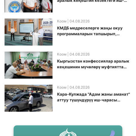
аралык кеңештин кезектеги иш-
чарасы уюштурулду
Коом
| 04.08.2026
КМДБ медреселерге жаңы окуу
программаларын тапшырып,
санариптик билим берүү боюнча
долбоорду ишке киргизди
Коом
| 04.08.2026
Кыргызстан конфессиялар аралык
кеӊешинин мүчөлөрү муфтиятта
болушту
Коом
| 04.08.2026
Кара-Кулжада "Адам жаны аманат"
аттуу түшүндүрүү иш-чарасы
өткөрүлдү