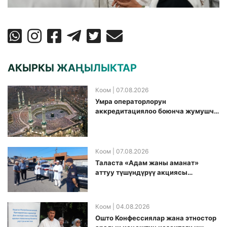
АКЫРКЫ ЖАҢЫЛЫКТАР
Коом
| 07.08.2026
Умра операторлорун
аккредитациялоо боюнча жумушчу
топ аккредитация өткөрүү күнүн
белгиледи
Коом
| 07.08.2026
Таласта «Адам жаны аманат»
аттуу түшүндүрүү акциясы
өткөрүлдү
Коом
| 04.08.2026
Ошто Конфессиялар жана этностор