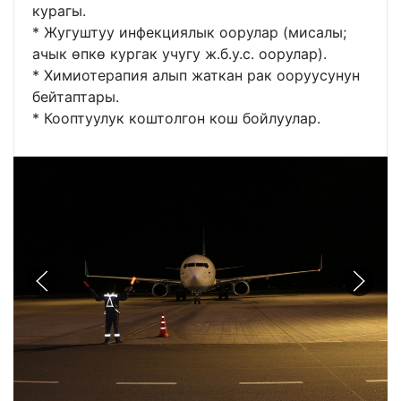
курагы.
* Жугуштуу инфекциялык оорулар (мисалы;
ачык өпкө кургак учугу ж.б.у.с. оорулар).
* Химиотерапия алып жаткан рак ооруусунун
бейтаптары.
* Кооптуулук коштолгон кош бойлуулар.