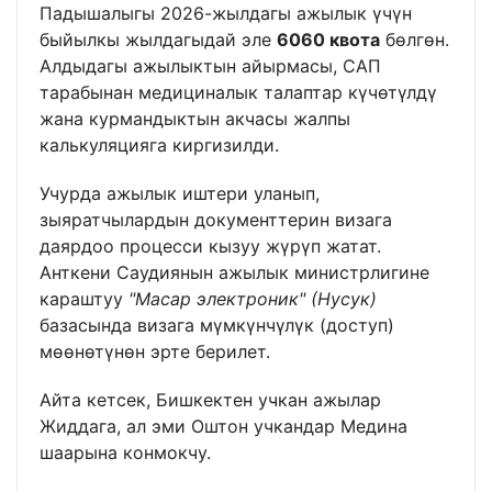
Падышалыгы 2026-жылдагы ажылык үчүн
быйылкы жылдагыдай эле
6060 квота
бөлгөн.
Алдыдагы ажылыктын айырмасы, САП
тарабынан медициналык талаптар күчөтүлдү
жана курмандыктын акчасы жалпы
калькуляцияга киргизилди.
Учурда ажылык иштери уланып,
зыяратчылардын документтерин визага
даярдоо процесси кызуу жүрүп жатат.
Анткени Саудиянын ажылык министрлигине
караштуу
"Масар электроник" (Нусук)
базасында визага мүмкүнчүлүк (доступ)
мөөнөтүнөн эрте берилет.
Айта кетсек, Бишкектен учкан ажылар
Жиддага, ал эми Оштон учкандар Медина
шаарына конмокчу.