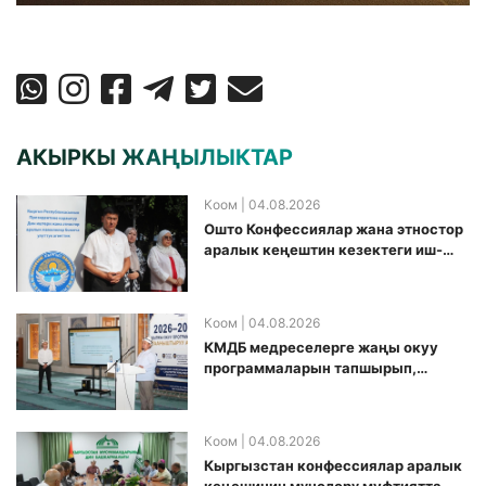
АКЫРКЫ ЖАҢЫЛЫКТАР
Коом
| 04.08.2026
Ошто Конфессиялар жана этностор
аралык кеңештин кезектеги иш-
чарасы уюштурулду
Коом
| 04.08.2026
КМДБ медреселерге жаңы окуу
программаларын тапшырып,
санариптик билим берүү боюнча
долбоорду ишке киргизди
Коом
| 04.08.2026
Кыргызстан конфессиялар аралык