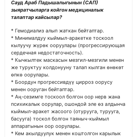
Сауд Араб Падышалыгынын (САП)
зыяратчыларга койгон медициналык
талаптар кайсылар?
* Гемодиализ алып жаткан бейтаптар.
* Минималдуу кыймыл-аракетке тоскоол
кылуучу жүрөк ооруулары (прогрессирующая
сердечная недостаточность).
* Кычкылтек маскасын мезгил-мезгили менен
же туруктуу колдонууну талап кылган өнөкөт
өпкө оорулары.
* Боордун прогрессивдүү цирроз оорусу
менен ооруган бейтаптар.
* Аң-сезимге тоскоол болгон оор нерв жана
психикалык оорулар, ошондой эле өз алдынча
кыймыл-аракет жасоого (отурууга, турууга,
басууга) тоскол болгон таяныч-кыймыл
аппаратынын оор оорулары.
* Кем акылдуулук менен коштолгон карылык