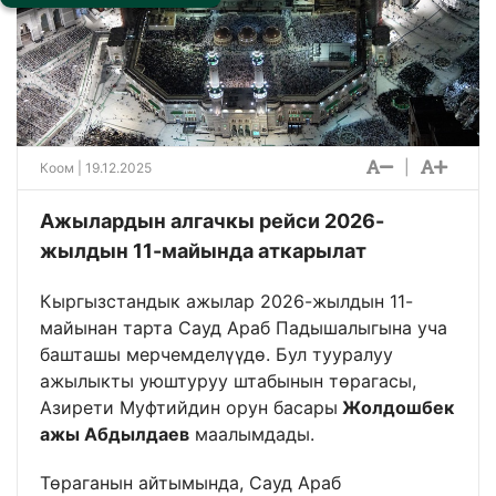
|
Коом
| 19.12.2025
Ажылардын алгачкы рейси 2026-
жылдын 11-майында аткарылат
Кыргызстандык ажылар 2026-жылдын 11-
майынан тарта Сауд Араб Падышалыгына уча
башташы мерчемделүүдө. Бул тууралуу
ажылыкты уюштуруу штабынын төрагасы,
Азирети Муфтийдин орун басары
Жолдошбек
ажы Абдылдаев
маалымдады.
Төраганын айтымында, Сауд Араб