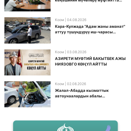
кеӊешинин мүчөлөрү муфтиятта
болушту
Коом
| 04.08.2026
Кара-Кулжада "Адам жаны аманат"
аттуу түшүндүрүү иш-чарасы
өткөрүлдү
Коом
| 03.08.2026
АЗИРЕТИ МУФТИЙ БАКЫТБЕК АЖЫ
НИЯЗОВГО КӨҢҮЛ АЙТТЫ
Коом
| 02.08.2026
Жалал-Абадда кызматтык
автоунаалардын абалы
текшерилди