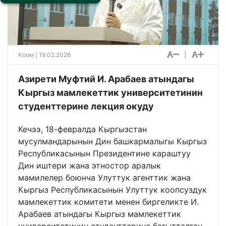
|
Коом
| 19.02.2026
Азирети Муфтий И. Арабаев атындагы
Кыргыз мамлекеттик университетинин
студенттерине лекция окуду
Кечээ, 18-февралда Кыргызстан
мусулмандарынын Дин башкармалыгы Кыргыз
Республикасынын Президентине караштуу
Дин иштери жана этностор аралык
мамилелер боюнча Улуттук агенттик жана
Кыргыз Республикасынын Улуттук коопсуздук
мамлекеттик комитети менен биргеликте И.
Арабаев атындагы Кыргыз мамлекеттик