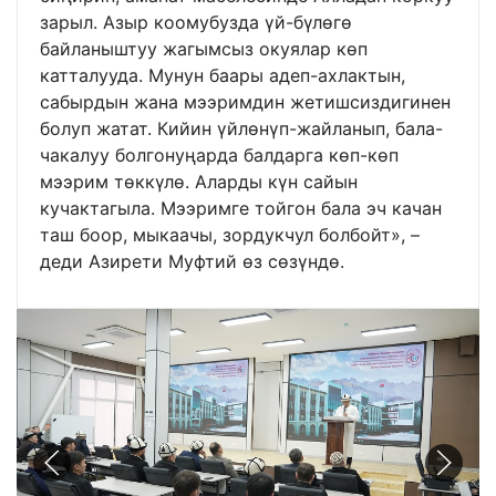
зарыл. Азыр коомубузда үй-бүлөгө
байланыштуу жагымсыз окуялар көп
катталууда. Мунун баары адеп-ахлактын,
сабырдын жана мээримдин жетишсиздигинен
болуп жатат. Кийин үйлөнүп-жайланып, бала-
чакалуу болгонуңарда балдарга көп-көп
мээрим төккүлө. Аларды күн сайын
кучактагыла. Мээримге тойгон бала эч качан
таш боор, мыкаачы, зордукчул болбойт», –
деди Азирети Муфтий өз сөзүндө.