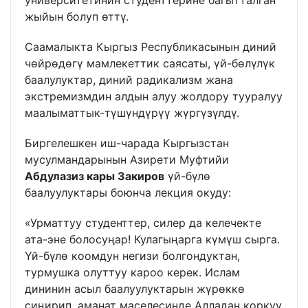
университетинин студенттерине багытталган
жыйын болуп өттү.
Саамалыкта Кыргыз Республикасынын диний
чөйрөдөгү мамлекеттик саясаты, үй-бөлүлүк
баалулуктар, диний радикализм жана
экстремизмдин алдын алуу жолдору тууралуу
маалыматтык-түшүндүрүү жүргүзүлдү.
Биргелешкен иш-чарада Кыргызстан
мусулмандарынын Азирети Муфтийи
Абдулазиз кары Закиров
үй-бүлө
баалуулуктары боюнча лекция окуду:
«Урматтуу студенттер, силер да келечекте
ата-эне болосуңар! Кулагыңарга күмүш сырга.
Үй-бүлө коомдун негизи болгондуктан,
турмушка олуттуу кароо керек. Ислам
дининин асыл баалуулуктарын жүрөккө
сиңирип, аманат маселесинде Алладан коркуу