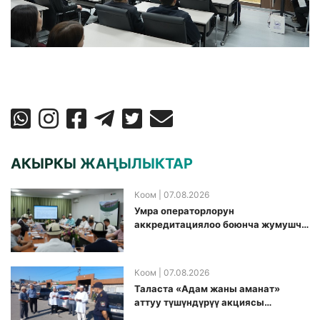
АКЫРКЫ ЖАҢЫЛЫКТАР
Коом
| 07.08.2026
Умра операторлорун
аккредитациялоо боюнча жумушчу
топ аккредитация өткөрүү күнүн
белгиледи
Коом
| 07.08.2026
Таласта «Адам жаны аманат»
аттуу түшүндүрүү акциясы
өткөрүлдү