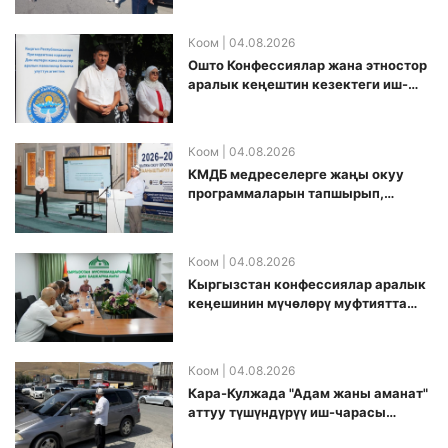
Коом
| 04.08.2026
Ошто Конфессиялар жана этностор
аралык кеңештин кезектеги иш-
чарасы уюштурулду
Коом
| 04.08.2026
КМДБ медреселерге жаңы окуу
программаларын тапшырып,
санариптик билим берүү боюнча
долбоорду ишке киргизди
Коом
| 04.08.2026
Кыргызстан конфессиялар аралык
кеӊешинин мүчөлөрү муфтиятта
болушту
Коом
| 04.08.2026
Кара-Кулжада "Адам жаны аманат"
аттуу түшүндүрүү иш-чарасы
өткөрүлдү