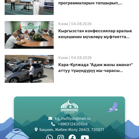
программаларын тапшырып,
санариптик билим берүү боюнча
долбоорду ишке киргизди
Коом
| 04.08.2026
Кыргызстан конфессиялар аралык
кеӊешинин мүчөлөрү муфтиятта
болушту
Коом
| 04.08.2026
Кара-Кулжада "Адам жаны аманат"
аттуу түшүндүрүү иш-чарасы
өткөрүлдү
kg_muftiyat@mail.ru
+996312430206
Бишкек, Жибек-Жолу 264/3, 720011