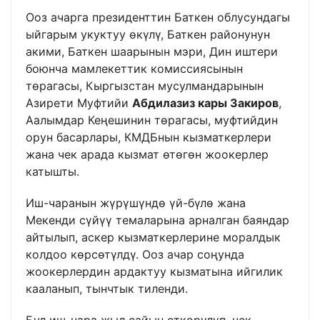
Ооз ачарга президенттин Баткен облусундагы
ыйгарым укуктуу өкүлү, Баткен районунун
акими, Баткен шаарынын мэри, Дин иштери
боюнча мамлекеттик комиссиясынын
төрагасы, Кыргызстан мусулмандарынын
Азирети Муфтийи
Абдилазиз кары Закиров
,
Аалымдар Кеңешинин төрагасы, муфтийдин
орун басарлары, КМДБнын кызматкерлери
жана чек арада кызмат өтөгөн жоокерлер
катышты.
Иш-чаранын жүрүшүндө үй-бүлө жана
Мекенди сүйүү темаларына арналган баяндар
айтылып, аскер кызматкерлерине моралдык
колдоо көрсөтүлдү. Ооз ачар соңунда
жоокерлердин ардактуу кызматына ийгилик
кааланып, тынчтык тиленди.
Бул иш-чара жыл сайын өткөрүлүп, чек