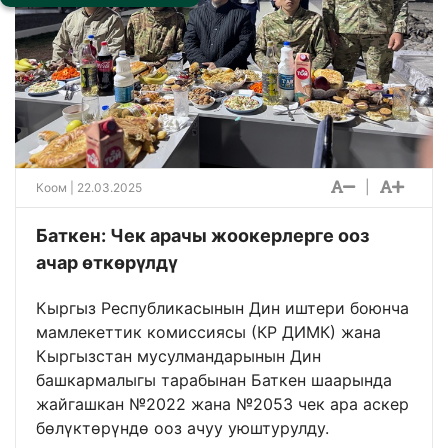
|
Коом
| 22.03.2025
Баткен: Чек арачы жоокерлерге ооз
ачар өткөрүлдү
Кыргыз Республикасынын Дин иштери боюнча
мамлекеттик комиссиясы (КР ДИМК) жана
Кыргызстан мусулмандарынын Дин
башкармалыгы тарабынан Баткен шаарында
жайгашкан №2022 жана №2053 чек ара аскер
бөлүктөрүндө ооз ачуу уюштурулду.