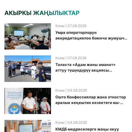
АКЫРКЫ ЖАҢЫЛЫКТАР
Коом
| 07.08.2026
Умра операторлорун
аккредитациялоо боюнча жумушчу
топ аккредитация өткөрүү күнүн
белгиледи
Коом
| 07.08.2026
Таласта «Адам жаны аманат»
аттуу түшүндүрүү акциясы
өткөрүлдү
Коом
| 04.08.2026
Ошто Конфессиялар жана этностор
аралык кеңештин кезектеги иш-
чарасы уюштурулду
Коом
| 04.08.2026
КМДБ медреселерге жаңы окуу