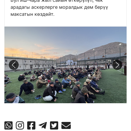
арадагы аскерлерге моралдык дем берүү
максатын көздөйт.