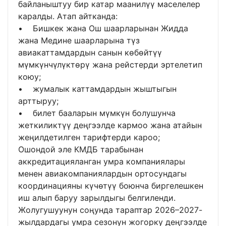
байланыштуу бир катар маанилүү маселелер
каралды. Атап айтканда:
• Бишкек жана Ош шаарларынан Жидда
жана Медине шаарларына түз
авиакаттамдардын санын көбөйтүү
мүмкүнчүлүктөрү жана рейстерди эртелетип
коюу;
• жумалык каттамдардын жыштыгын
арттыруу;
• билет бааларын мүмкүн болушунча
жеткиликтүү деңгээлде кармоо жана атайын
жеңилдетилген тарифтерди кароо;
Ошондой эле КМДБ тарабынан
аккредитацияланган умра компаниялары
менен авиакомпаниялардын ортосундагы
координацияны күчөтүү боюнча биргелешкен
иш алып баруу зарылдыгы белгиленди.
Жолугушуунун соңунда тараптар 2026–2027-
жылдардагы умра сезонун жогорку деңгээлде