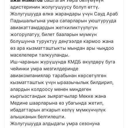
ажы Маматов
баштаган Умра бөлүмүнүн
адистеринин жолугушуусу болуп өттү.
Жолугушууда өлкө жарандары үчүн Сауд Араб
Падышалыгына умра сапарларын уюштурууда
авиакаттамдардын жеткиликтүүлүгүн
жогорулатуу, билет бааларын мүмкүн
болушунча туруктуу деңгээлде кармоо жана
өз ара кызматташтыкты мындан ары чыңдоо
маселелери талкууланды.
Иш-чаранын жүрүшүндө КМДБ өкүлдөрү буга
чейинки умра мезгилдеринде
авиакомпаниялар тарабынан көрсөтүлгөн
кызматташтык үчүн ыраазычылык билдирип,
алардын колдоосу менен миңдеген
кыргызстандык зыяратчылар Мекке жана
Медине шаарларына өз убагында жетип,
ибадаттарын аткарып келүү мүмкүнчүлүк
алышканын белгилешти.
Жолугушууда алдыдагы умра сезонуна