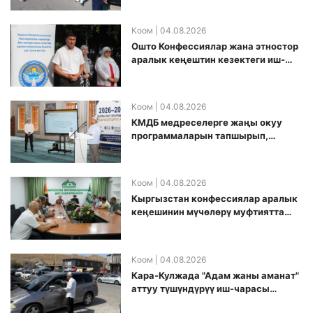
Коом
| 04.08.2026
Ошто Конфессиялар жана этностор
аралык кеңештин кезектеги иш-
чарасы уюштурулду
Коом
| 04.08.2026
КМДБ медреселерге жаңы окуу
программаларын тапшырып,
санариптик билим берүү боюнча
долбоорду ишке киргизди
Коом
| 04.08.2026
Кыргызстан конфессиялар аралык
кеӊешинин мүчөлөрү муфтиятта
болушту
Коом
| 04.08.2026
Кара-Кулжада "Адам жаны аманат"
аттуу түшүндүрүү иш-чарасы
өткөрүлдү