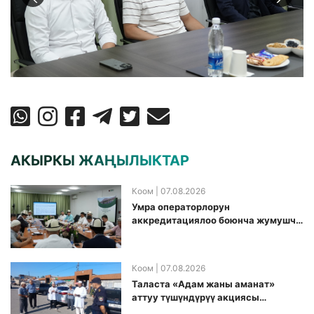
АКЫРКЫ ЖАҢЫЛЫКТАР
Коом
| 07.08.2026
Умра операторлорун
аккредитациялоо боюнча жумушчу
топ аккредитация өткөрүү күнүн
белгиледи
Коом
| 07.08.2026
Таласта «Адам жаны аманат»
аттуу түшүндүрүү акциясы
өткөрүлдү