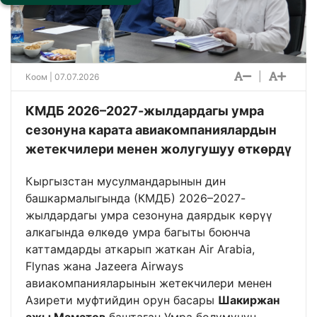
|
Коом
| 07.07.2026
КМДБ 2026–2027-жылдардагы умра
сезонуна карата авиакомпаниялардын
жетекчилери менен жолугушуу өткөрдү
Кыргызстан мусулмандарынын дин
башкармалыгында (КМДБ) 2026–2027-
жылдардагы умра сезонуна даярдык көрүү
алкагында өлкөдө умра багыты боюнча
каттамдарды аткарып жаткан Air Arabia,
Flynas жана Jazeera Airways
авиакомпанияларынын жетекчилери менен
Азирети муфтийдин орун басары
Шакиржан