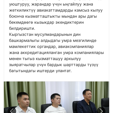
уюштуруу, жарандар үчүн ыңгайлуу жана
жеткиликтүү авиакаттамдарды камсыз кылуу
боюнча кызматташтыкты мындан ары дагы
бекемдөөгө кызыкдар экендиктерин
билдиришти.
Кыргызстан мусулмандарынын дин
башкармалыгы алдыдагы умра мезгилинде
мамлекеттик органдар, авиакомпаниялар
жана аккредитацияланган умра компаниялары
менен тыгыз кызматташуу аркылуу
зыяратчылар үчүн бардык шарттарды түзүү
багытындагы иштерди улантат.