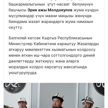
башкармалыгынын үгүт-насаат бөлүмүнүн
башчысы
Эрик ажы Молдокулов
жума күндүн
мусулмандар үчүн маани маңызы жөнүндө
баяндама жазап жарандарга жума намазын
окутту.
Белгилей кетсек Кыргыз Республикасынын
Министрлер Кабинетине караштуу Жазаларды
аткаруу мамлекеттик кызматынын колдоосу
менен өткөн иш-чара соттолгондорго диний
дөөлөттөрдү жеткирүү жана аларга
моралдык колдоо көрсөтүү максатында
уюштурулууда.