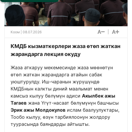
|
Коом
| 08.07.2026
КМДБ кызматкерлери жаза өтөп жаткан
жарандарга лекция окуду
Жаза аткаруу мекемесинде жаза мөөнөтүн
өтөп жаткан жарандарга атайын сабак
уюштурулду. Иш-чаранын жүрүшүндө
КМДБнын калкты диний маалымат менен
камсыз кылуу бөлүмүн адиси
Акылбек ажы
Тагаев
жана Үгүт-насаат бөлүмүнүн башчысы
Эрик ажы Молдокулов
ислам баалуулуктары,
Тообо кылуу, өзүн тарбиялоонун жолдору
туурасында баяндарды айтышты.