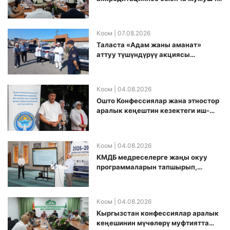
топ аккредитация өткөрүү күнүн
белгиледи
Коом
| 07.08.2026
Таласта «Адам жаны аманат»
аттуу түшүндүрүү акциясы
өткөрүлдү
Коом
| 04.08.2026
Ошто Конфессиялар жана этностор
аралык кеңештин кезектеги иш-
чарасы уюштурулду
Коом
| 04.08.2026
КМДБ медреселерге жаңы окуу
программаларын тапшырып,
санариптик билим берүү боюнча
долбоорду ишке киргизди
Коом
| 04.08.2026
Кыргызстан конфессиялар аралык
кеӊешинин мүчөлөрү муфтиятта