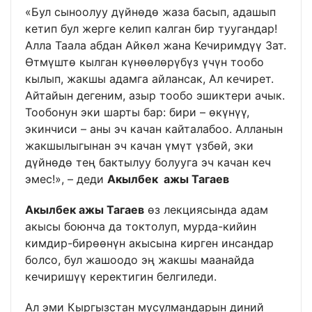
«Бул сыноолуу дүйнөдө жаза басып, адашып
кетип бул жерге келип калган бир туугандар!
Алла Таала абдан Айкөл жана Кечиримдүү Зат.
Өтмүштө кылган күнөөлөрүбүз үчүн тообо
кылып, жакшы адамга айлансак, Ал кечирет.
Айтайын дегеним, азыр тообо эшиктери ачык.
Тообонун эки шарты бар: бири – өкүнүү,
экинчиси – аны эч качан кайталабоо. Алланын
жакшылыгынан эч качан үмүт үзбөй, эки
дүйнөдө тең бактылуу болууга эч качан кеч
эмес!», – деди
Акылбек ажы Тагаев
Акылбек ажы Тагаев
өз лекциясында адам
акысы боюнча да токтолуп, мурда-кийин
кимдир-бирөөнүн акысына кирген инсандар
болсо, бул жашоодо эң жакшы маанайда
кечиришүү керектигин белгиледи.
Ал эми Кыргызстан мусулмандарын диний