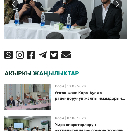
АКЫРКЫ ЖАҢЫЛЫКТАР
Коом
| 10.08.2026
Өзгөн жана Кара-Кулжа
райондорунун жалпы имамдарына
Ажылык боюнча алгачкы жолу
жыйын өткөрүлдү
Коом
| 07.08.2026
Умра операторлорун
аккредитациялоо боюнча жумушчу