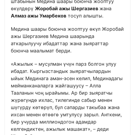
штабынын Медина шаары боюнча жооптуу
өкүлдөрү
Жоробай ажы Шергазиев
жана
Алмаз ажы Умарбеков
тосуп алышты.
Медина шаары боюнча жооптуу өкүл Жоробай
ажы Шергазиев Медина шаарында
аткарылуучу ибадаттар жана зыяраттар
боюнча маалымат берди.
«Ажылык – мусулман үчүн парз болгон улуу
ибадат. Кыргызстандык зыяратчылардын
ыйык Мединага аман-эсен келип, Мединадагы
мейманканаларга жайгашуусу – Алла
Тааланын чоң ырайымы. Ар бир зыяратчы
жүрөгүндө ихлас, тилегинде сабыр менен
шүгүрдү көтөрүп, бул сапарды такыбаа жана
ихсан менен өтөөгө умтулусу зарыл. Анткени,
бир учурда миллиондогон адамдар
келгендиктен, ажылык машакат», – деди