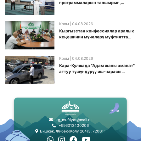
программаларын тапшырып,
санариптик билим берүү боюнча
долбоорду ишке киргизди
Коом
| 04.08.2026
Кыргызстан конфессиялар аралык
кеӊешинин мүчөлөрү муфтиятта
болушту
Коом
| 04.08.2026
Кара-Кулжада "Адам жаны аманат"
аттуу түшүндүрүү иш-чарасы
өткөрүлдү
kg_muftiyat@mail.ru
+996312430206
Бишкек, Жибек-Жолу 264/3, 720011