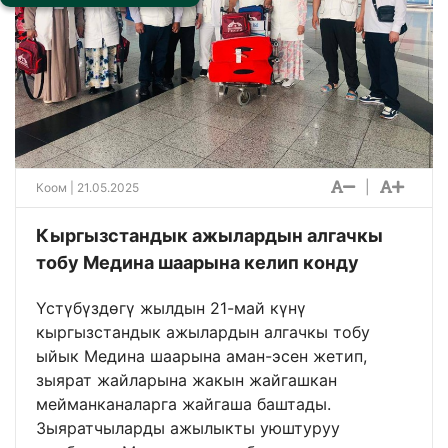
|
Коом
| 21.05.2025
Кыргызстандык ажылардын алгачкы
тобу Медина шаарына келип конду
Үстүбүздөгү жылдын 21-май күнү
кыргызстандык ажылардын алгачкы тобу
ыйык Медина шаарына аман-эсен жетип,
зыярат жайларына жакын жайгашкан
мейманканаларга жайгаша баштады.
Зыяратчыларды ажылыкты уюштуруу