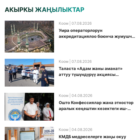
АКЫРКЫ ЖАҢЫЛЫКТАР
Коом
| 07.08.2026
Умра операторлорун
аккредитациялоо боюнча жумушчу
топ аккредитация өткөрүү күнүн
белгиледи
Коом
| 07.08.2026
Таласта «Адам жаны аманат»
аттуу түшүндүрүү акциясы
өткөрүлдү
Коом
| 04.08.2026
Ошто Конфессиялар жана этностор
аралык кеңештин кезектеги иш-
чарасы уюштурулду
Коом
| 04.08.2026
КМДБ медреселерге жаңы окуу