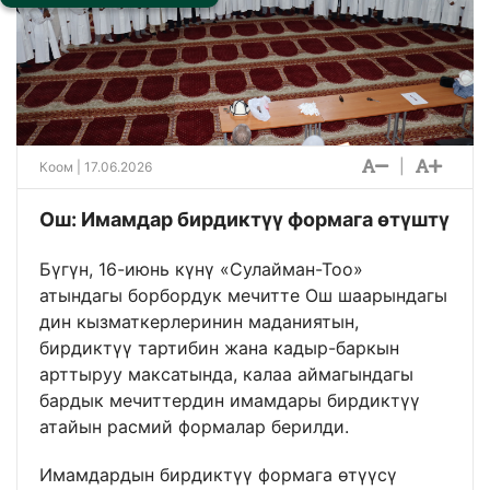
|
Коом
| 17.06.2026
Ош: Имамдар бирдиктүү формага өтүштү
Бүгүн, 16-июнь күнү «Сулайман-Тоо»
атындагы борбордук мечитте Ош шаарындагы
дин кызматкерлеринин маданиятын,
бирдиктүү тартибин жана кадыр-баркын
арттыруу максатында, калаа аймагындагы
бардык мечиттердин имамдары бирдиктүү
атайын расмий формалар берилди.
Имамдардын бирдиктүү формага өтүүсү