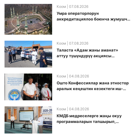
Коом
| 07.08.2026
Умра операторлорун
аккредитациялоо боюнча жумушчу
топ аккредитация өткөрүү күнүн
белгиледи
Коом
| 07.08.2026
Таласта «Адам жаны аманат»
аттуу түшүндүрүү акциясы
өткөрүлдү
Коом
| 04.08.2026
Ошто Конфессиялар жана этностор
аралык кеңештин кезектеги иш-
чарасы уюштурулду
Коом
| 04.08.2026
КМДБ медреселерге жаңы окуу
программаларын тапшырып,
санариптик билим берүү боюнча
долбоорду ишке киргизди