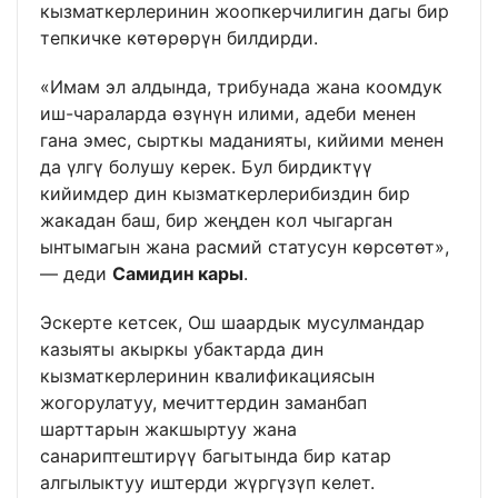
кызматкерлеринин жоопкерчилигин дагы бир
тепкичке көтөрөрүн билдирди.
«Имам эл алдында, трибунада жана коомдук
иш-чараларда өзүнүн илими, адеби менен
гана эмес, сырткы маданияты, кийими менен
да үлгү болушу керек. Бул бирдиктүү
кийимдер дин кызматкерлерибиздин бир
жакадан баш, бир жеңден кол чыгарган
ынтымагын жана расмий статусун көрсөтөт»,
— деди
Самидин кары
.
Эскерте кетсек, Ош шаардык мусулмандар
казыяты акыркы убактарда дин
кызматкерлеринин квалификациясын
жогорулатуу, мечиттердин заманбап
шарттарын жакшыртуу жана
санариптештирүү багытында бир катар
алгылыктуу иштерди жүргүзүп келет.