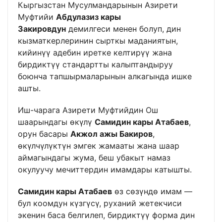
Кыргызстан Мусулмандарынын Азирети
Муфтийи
Абдулазиз кары
Закировдун
демилгеси менен болуп, дин
кызматкерлеринин сырткы маданиятын,
кийинүү адебин иретке келтирүү жана
бирдиктүү стандартты калыптандыруу
боюнча тапшырмаларынын алкагында ишке
ашты.
Иш-чарага Азирети Муфтийдин Ош
шаарындагы өкүлү
Самидин кары Атабаев
,
орун басары
Акжол ажы Бакиров
,
өкүлчүлүктүн эмгек жамааты жана шаар
аймагындагы жума, беш убакыт намаз
окулуучу мечиттердин имамдары катышты.
Самидин кары Атабаев
өз сөзүндө имам —
бул коомдун күзгүсү, руханий жетекчиси
экенин баса белгилеп, бирдиктүү форма дин