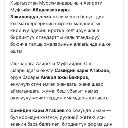
Кыргызстан Мусулмандарынын Азирети
Муфтийи
Абдулазиз кары
Закировдун
демилгеси менен болуп, дин
кызматкерлеринин сырткы маданиятын,
кийинүү адебин иретке келтирүү жана
бирдиктүү стандартты калыптандыруу
боюнча тапшырмаларынын алкагында ишке
ашты.
Иш-чарага Азирети Муфтийдин Ош
шаарындагы өкүлү
Самидин кары Атабаев
,
орун басары
Акжол ажы Бакиров
,
өкүлчүлүктүн эмгек жамааты жана шаар
аймагындагы жума, беш убакыт намаз
окулуучу мечиттердин имамдары катышты.
Самидин кары Атабаев
өз сөзүндө имам —
бул коомдун күзгүсү, руханий жетекчиси
экенин баса белгилеп, бирдиктүү форма дин