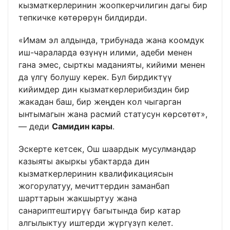
кызматкерлеринин жоопкерчилигин дагы бир
тепкичке көтөрөрүн билдирди.
«Имам эл алдында, трибунада жана коомдук
иш-чараларда өзүнүн илими, адеби менен
гана эмес, сырткы маданияты, кийими менен
да үлгү болушу керек. Бул бирдиктүү
кийимдер дин кызматкерлерибиздин бир
жакадан баш, бир жеңден кол чыгарган
ынтымагын жана расмий статусун көрсөтөт»,
— деди
Самидин кары
.
Эскерте кетсек, Ош шаардык мусулмандар
казыяты акыркы убактарда дин
кызматкерлеринин квалификациясын
жогорулатуу, мечиттердин заманбап
шарттарын жакшыртуу жана
санариптештирүү багытында бир катар
алгылыктуу иштерди жүргүзүп келет.