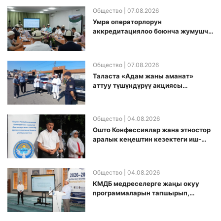
Общество
| 07.08.2026
Умра операторлорун
аккредитациялоо боюнча жумушчу
топ аккредитация өткөрүү күнүн
белгиледи
Общество
| 07.08.2026
Таласта «Адам жаны аманат»
аттуу түшүндүрүү акциясы
өткөрүлдү
Общество
| 04.08.2026
Ошто Конфессиялар жана этностор
аралык кеңештин кезектеги иш-
чарасы уюштурулду
Общество
| 04.08.2026
КМДБ медреселерге жаңы окуу
программаларын тапшырып,
санариптик билим берүү боюнча
долбоорду ишке киргизди