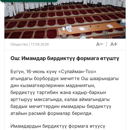
|
Общество
| 17.06.2026
Ош: Имамдар бирдиктүү формага өтүштү
Бүгүн, 16-июнь күнү «Сулайман-Тоо»
атындагы борбордук мечитте Ош шаарындагы
дин кызматкерлеринин маданиятын,
бирдиктүү тартибин жана кадыр-баркын
арттыруу максатында, калаа аймагындагы
бардык мечиттердин имамдары бирдиктүү
атайын расмий формалар берилди.
Имамдардын бирдиктүү формага өтүүсү