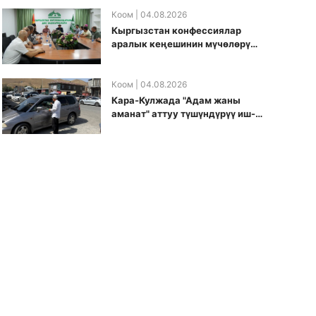
боюнча долбоорду ишке
киргизди
Коом
| 04.08.2026
Кыргызстан конфессиялар
аралык кеӊешинин мүчөлөрү
муфтиятта болушту
Коом
| 04.08.2026
Кара-Кулжада "Адам жаны
аманат" аттуу түшүндүрүү иш-
чарасы өткөрүлдү