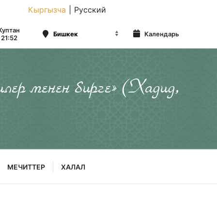
Кыргызча
|
Русский
Куптан
Календарь
21:52
илер менен бирге» (Хадид,
МЕЧИТТЕР
ХАЛАЛ