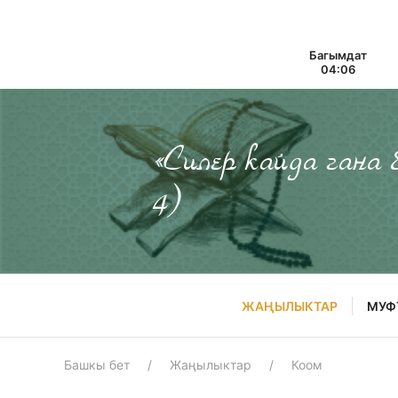
Багымдат
04:06
«Силер кайда гана
4)
ЖАҢЫЛЫКТАР
МУФ
Башкы бет
Жаңылыктар
Коом