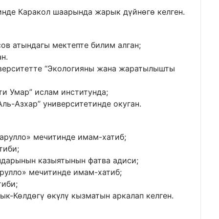
нде Каракол шаарында жарык дүйнөгө келген.
ов атындагы мектепте билим алган;
н.
иверситетте “Экологияны жана жаратылышты
и Умар” ислам институнда;
Аль-Азхар” университетинде окуган.
арулло» мечитинде имам-хатиб;
тиби;
ндарынын казыятынын фатва адиси;
рулло» мечитинде имам-хатиб;
тиби;
к-Көлдөгү өкүлү кызматын аркалап келген.