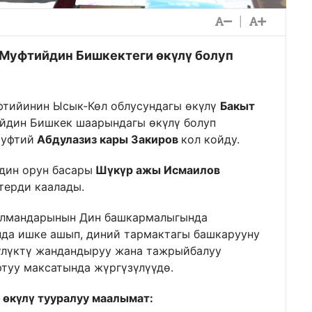
|
 Муфтийдин Бишкектеги өкүлү болуп
тийинин Ысык-Көл облусундагы өкүлү
Бакыт
йдин Бишкек шаарындагы өкүлү болуп
Муфтий
Абдулазиз кары Закиров
кол койду.
дин орун басары
Шүкүр ажы Исмаилов
терди каалады.
улмандарынын Дин башкармалыгында
да ишке ашып, диний тармактагы башкарууну
үлүктү жандандыруу жана тажрыйбалуу
туу максатында жүргүзүлүүдө.
өкүлү тууралуу маалымат: