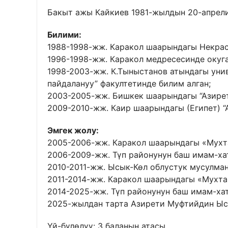
Бакыт ажы Кайкиев 1981-жылдын 20-апрели
Билими:
1988-1998-жж. Каракол шаарындагы Некрас
1996-1998-жж. Каракол медресесинде окуга
1998-2003-жж. К.Тыныстанов атындагы ун
пайдалануу” факултетинде билим алган;
2003-2005-жж. Бишкек шаарындагы “Азирет
2009-2010-жж. Каир шаарындагы (Египет) “
Эмгек жолу:
2005-2006-жж. Каракол шаарындагы «Мухт
2006-2009-жж. Түп районунун баш имам-ха
2010-2011-жж. Ысык-Көл облустук мусулма
2011-2014-жж. Каракол шаарындагы «Мухта
2014-2025-жж. Түп районунун баш имам-ха
2025-жылдан тарта Азирети Муфтийдин Ысы
Үй-бүлөлүү: 3 баланын атасы.