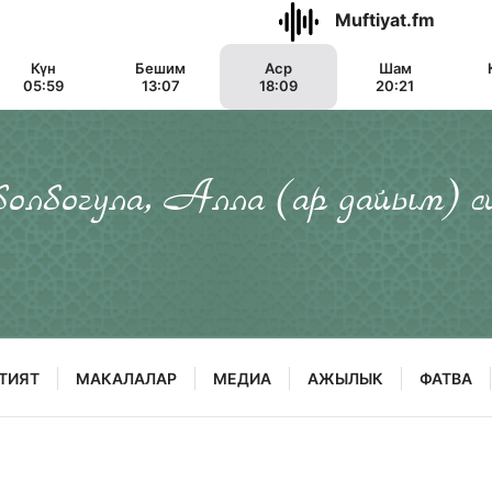
Muftiyat.fm
Күн
Бешим
Аср
Шам
05:59
13:07
18:09
20:21
 болбогула, Алла (ар дайым) с
ТИЯТ
МАКАЛАЛАР
МЕДИА
АЖЫЛЫК
ФАТВА