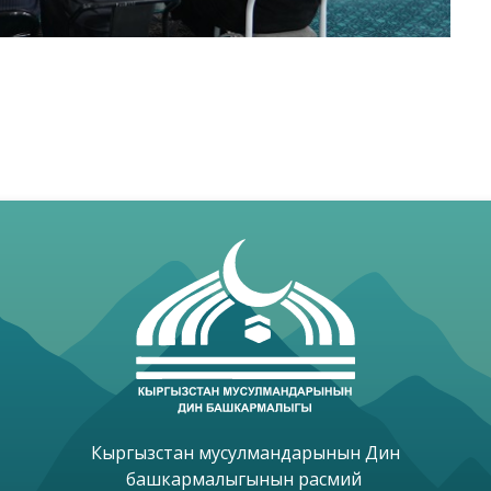
Кыргызстан мусулмандарынын Дин

башкармалыгынын расмий 
