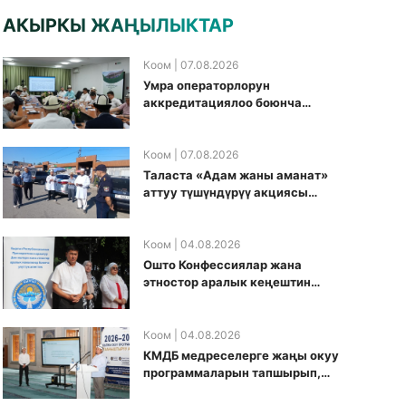
АКЫРКЫ ЖАҢЫЛЫКТАР
Коом
| 07.08.2026
Умра операторлорун
аккредитациялоо боюнча
жумушчу топ аккредитация
өткөрүү күнүн белгиледи
Коом
| 07.08.2026
Таласта «Адам жаны аманат»
аттуу түшүндүрүү акциясы
өткөрүлдү
Коом
| 04.08.2026
Ошто Конфессиялар жана
этностор аралык кеңештин
кезектеги иш-чарасы
уюштурулду
Коом
| 04.08.2026
КМДБ медреселерге жаңы окуу
программаларын тапшырып,
санариптик билим берүү