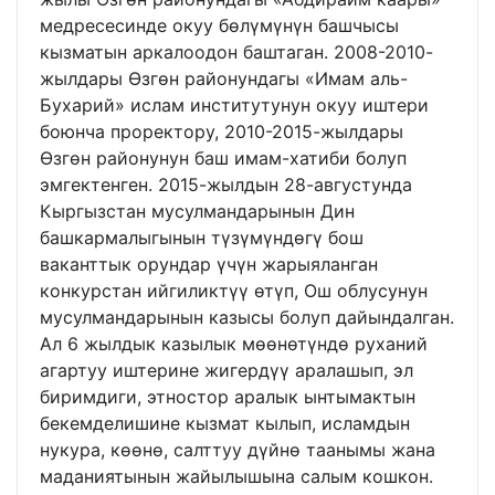
медресесинде окуу бөлүмүнүн башчысы
кызматын аркалоодон баштаган. 2008-2010-
жылдары Өзгөн районундагы «Имам аль-
Бухарий» ислам институтунун окуу иштери
боюнча проректору, 2010-2015-жылдары
Өзгөн районунун баш имам-хатиби болуп
эмгектенген. 2015-жылдын 28-августунда
Кыргызстан мусулмандарынын Дин
башкармалыгынын түзүмүндөгү бош
ваканттык орундар үчүн жарыяланган
конкурстан ийгиликтүү өтүп, Ош облусунун
мусулмандарынын казысы болуп дайындалган.
Ал 6 жылдык казылык мөөнөтүндө руханий
агартуу иштерине жигердүү аралашып, эл
биримдиги, этностор аралык ынтымактын
бекемделишине кызмат кылып, исламдын
нукура, көөнө, салттуу дүйнө таанымы жана
маданиятынын жайылышына салым кошкон.