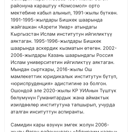
районуна караштуу «Комсомол» орто
мектебине кабыл алынып, 1991-жылы бүткөн.
1991-1995-жылдары Бишкек шаарында
жайгашкан «Азрети Умар» атындагы
Кыргызстан Ислам институтун ийгиликтүү
аяктаган. 1995-1996-жылдары Бишкек
шаарында аскердик кызматын өтөгөн. 2002-
2006-жылдары Казань шаарындагы Россия
Ислам университетин ийгиликтүү аяктаган.
Мындан сырткары, 2016-жылы Ош
мамлекеттик юридикалык институтун бүтүп,
«юриспруденция» адистигине ээ болгон.
Ошондой эле 2020-жылы КР УИАнын Түштүк
бөлүмүнүн Гуманитардык жана аймактык
изилдөөлөр институтуна тапшырып, учурда
аталган инситуттун аспиранты.
Самидин кары өзүнүн эмгек жолун 2006-
жылы Өзгөн районундагы «Абдираим каары»