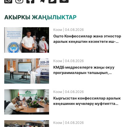
АКЫРКЫ ЖАҢЫЛЫКТАР
Коом
| 04.08.2026
Ошто Конфессиялар жана этностор
аралык кеңештин кезектеги иш-
чарасы уюштурулду
Коом
| 04.08.2026
КМДБ медреселерге жаңы окуу
программаларын тапшырып,
санариптик билим берүү боюнча
долбоорду ишке киргизди
Коом
| 04.08.2026
Кыргызстан конфессиялар аралык
кеӊешинин мүчөлөрү муфтиятта
болушту
Коом
| 04.08.2026