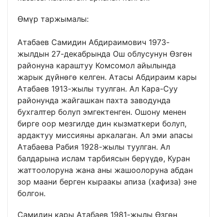
Өмүр таржымалы:
Атабаев Самидин Абдираимович 1973-
жылдын 27-декабрында Ош облусунун Өзгөн
районуна караштуу Комсомол айылында
жарык дүйнөгө келген. Атасы Абдираим кары
Атабаев 1913-жылы туулган. Ал Кара-Суу
районунда жайгашкан пахта заводунда
бухгалтер болуп эмгектенген. Ошону менен
бирге оор мезгилде дин кызматкери болуп,
ардактуу миссияны аркалаган. Ал эми апасы
Атабаева Рабия 1928-жылы туулган. Ал
балдарына ислам тарбиясын берүүдө, Куран
жаттоолоруна жана аны жашоолоруна абдан
зор маани берген кыраакы апиза (хафиза) эне
болгон.
Самидин кары Атабаев 1981-жылы Өзгөн