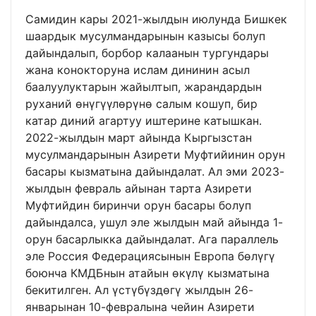
Самидин кары 2021-жылдын июлунда Бишкек
шаардык мусулмандарынын казысы болуп
дайындалып, борбор калаанын тургундары
жана конокторуна ислам дининин асыл
баалуулуктарын жайылтып, жарандардын
руханий өнүгүүлөрүнө салым кошуп, бир
катар диний агартуу иштерине катышкан.
2022-жылдын март айында Кыргызстан
мусулмандарынын Азирети Муфтийинин орун
басары кызматына дайындалат. Ал эми 2023-
жылдын февраль айынан тарта Азирети
Муфтийдин биринчи орун басары болуп
дайындалса, ушул эле жылдын май айында 1-
орун басарлыкка дайындалат. Ага параллель
эле Россия Федерациясынын Европа бөлүгү
боюнча КМДБнын атайын өкүлү кызматына
бекитилген. Ал үстүбүздөгү жылдын 26-
январынан 10-февралына чейин Азирети