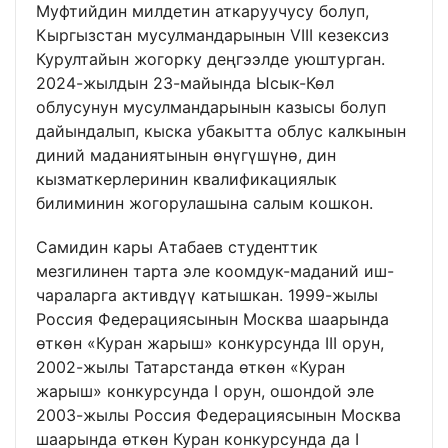
Муфтийдин милдетин аткаруучусу болуп,
Кыргызстан мусулмандарынын VIII кезексиз
Курултайын жогорку деңгээлде уюштурган.
2024-жылдын 23-майында Ысык-Көл
облусунун мусулмандарынын казысы болуп
дайындалып, кыска убакытта облус калкынын
диний маданиятынын өнүгүшүнө, дин
кызматкерлеринин квалификациялык
билиминин жогорулашына салым кошкон.
Самидин кары Атабаев студенттик
мезгилинен тарта эле коомдук-маданий иш-
чараларга активдүү катышкан. 1999-жылы
Россия Федерациясынын Москва шаарында
өткөн «Куран жарыш» конкурсунда III орун,
2002-жылы Татарстанда өткөн «Куран
жарыш» конкурсунда I орун, ошондой эле
2003-жылы Россия Федерациясынын Москва
шаарында өткөн Куран конкурсунда да I