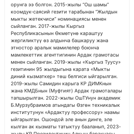
орунга ээ болгон. 2015-жылы “Ош шамы”
коомдук-саясий гезити тарабынан “Жылдын
мыкты жетекчиси” номинациясы менен
сыйланган. 2017-жылы Кыргыз
Республикасынын Өкмөтүнө караштуу
жергиликтүү өз алдынча башкаруу жана
этностор аралык мамилелер боюнча
мамлекеттик агенттигинин Ардак грамотасы
менен сыйланган. 2019-жылы «Кыргыз Туусу»
гезитинин 95 жылдыгына карата «Мыкты
диний кызматкер» төш белгиси ыйгарылган.
2019-жылы Самидин карыга КР ДИМКнын
жана КМДБнын (Муфтият) Ардак грамоталары
тапшырылган. 2022-жылы ОшТУнун академик
Б.Мурзубраимов атындагы Өзгөн техникалык
институтунун «Ардактуу профессору» наамы
ыйгарылган. Ошондой эле анын динге, эле
кылган ак кызматы татыктуу бааланып, 2023-
жылы КР Президентинин Алкыш баракчасы