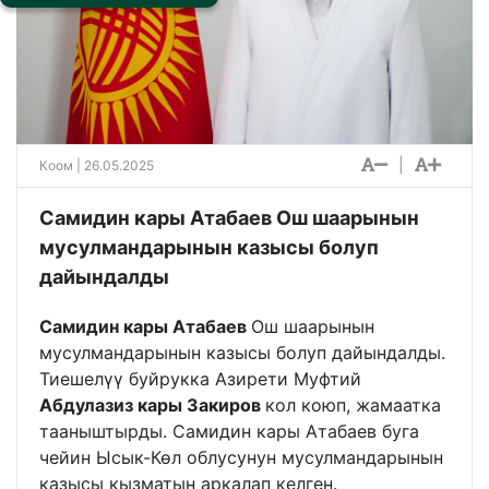
|
Коом
| 26.05.2025
Самидин кары Атабаев Ош шаарынын
мусулмандарынын казысы болуп
дайындалды
Самидин кары Атабаев
Ош шаарынын
мусулмандарынын казысы болуп дайындалды.
Тиешелүү буйрукка Азирети Муфтий
Абдулазиз кары Закиров
кол коюп, жамаатка
тааныштырды. Самидин кары Атабаев буга
чейин Ысык-Көл облусунун мусулмандарынын
казысы кызматын аркалап келген.