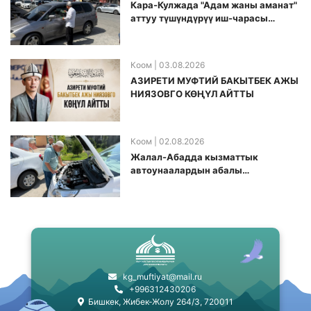
Кара-Кулжада "Адам жаны аманат"
аттуу түшүндүрүү иш-чарасы
өткөрүлдү
Коом
| 03.08.2026
АЗИРЕТИ МУФТИЙ БАКЫТБЕК АЖЫ
НИЯЗОВГО КӨҢҮЛ АЙТТЫ
Коом
| 02.08.2026
Жалал-Абадда кызматтык
автоунаалардын абалы
текшерилди
kg_muftiyat@mail.ru
+996312430206
Бишкек, Жибек-Жолу 264/3, 720011