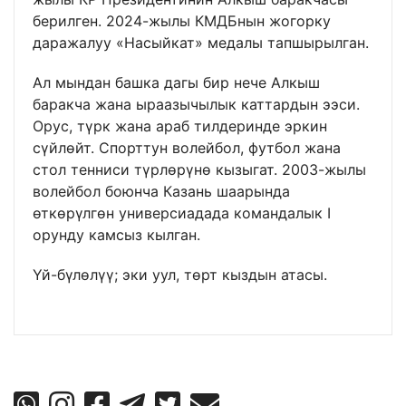
берилген. 2024-жылы КМДБнын жогорку
даражалуу «Насыйкат» медалы тапшырылган.
Ал мындан башка дагы бир нече Алкыш
баракча жана ыраазычылык каттардын ээси.
Орус, түрк жана араб тилдеринде эркин
сүйлөйт. Спорттун волейбол, футбол жана
стол тенниси түрлөрүнө кызыгат. 2003-жылы
волейбол боюнча Казань шаарында
өткөрүлгөн универсиадада командалык I
орунду камсыз кылган.
Үй-бүлөлүү; эки уул, төрт кыздын атасы.