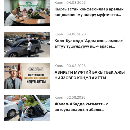
Коом
| 04.08.2026
Кыргызстан конфессиялар аралык
кеӊешинин мүчөлөрү муфтиятта
болушту
Коом
| 04.08.2026
Кара-Кулжада "Адам жаны аманат"
аттуу түшүндүрүү иш-чарасы
өткөрүлдү
Коом
| 03.08.2026
АЗИРЕТИ МУФТИЙ БАКЫТБЕК АЖЫ
НИЯЗОВГО КӨҢҮЛ АЙТТЫ
Коом
| 02.08.2026
Жалал-Абадда кызматтык
автоунаалардын абалы
текшерилди