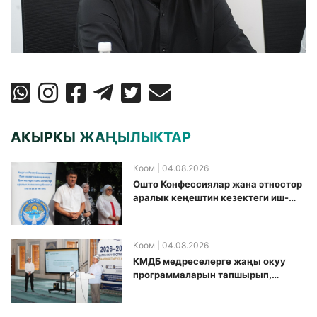
АКЫРКЫ ЖАҢЫЛЫКТАР
Коом
| 04.08.2026
Ошто Конфессиялар жана этностор
аралык кеңештин кезектеги иш-
чарасы уюштурулду
Коом
| 04.08.2026
КМДБ медреселерге жаңы окуу
программаларын тапшырып,
санариптик билим берүү боюнча
долбоорду ишке киргизди