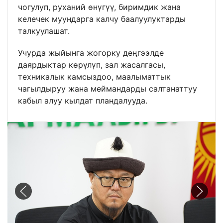
чогулуп, руханий өнүгүү, биримдик жана
келечек муундарга калчу баалуулуктарды
талкуулашат.
Учурда жыйынга жогорку деңгээлде
даярдыктар көрүлүп, зал жасалгасы,
техникалык камсыздоо, маалыматтык
чагылдыруу жана меймандарды салтанаттуу
кабыл алуу кылдат пландалууда.