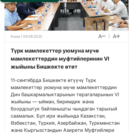
|
Коом
| 09.08.2025
Түрк мамлекеттер уюмуна мүчө
мамлекеттердин муфтийлеринин VI
жыйыны Бишкекте өтөт
11-сентябрда Бишкекте өтүүчү Түрк
мамлекеттер уюмуна мүчө мамлекеттердин
Дин башкармалыктарынын төрагаларынын VI
жыйыны — ыйман, биримдик жана
боордоштук байланышты чыңдаган тарыхый
саамалык. Бул ири жыйында Казакстан,
Өзбекстан, Түркия, Азербайжан, Түркмөнстан
жана Кыргызстандын Азирети Муфтийлери