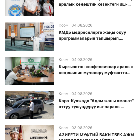
аралык кеңештин кезектеги иш-
чарасы уюштурулду
Коом
| 04.08.2026
КМДБ медреселерге жаңы окуу
программаларын тапшырып,
санариптик билим берүү боюнча
долбоорду ишке киргизди
Коом
| 04.08.2026
Кыргызстан конфессиялар аралык
кеӊешинин мүчөлөрү муфтиятта
болушту
Коом
| 04.08.2026
Кара-Кулжада "Адам жаны аманат"
аттуу түшүндүрүү иш-чарасы
өткөрүлдү
Коом
| 03.08.2026
АЗИРЕТИ МУФТИЙ БАКЫТБЕК АЖЫ