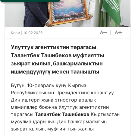
|
Коом
| 10.02.2026
Улуттук агенттиктин төрагасы
Талантбек Ташибеков муфтиятты
зыярат кылып, башкармалыктын
ишмердүүлүгү менен таанышты
Бүгүн, 10-февраль күнү Кыргыз
Республикасынын Президентине караштуу
Дин иштери жана этностор аралык
мамилелер боюнча Улуттук агенттиктин
төрагасы
Талантбек Ташибеков
Кыргызстан
мусулмандарынын Дин башкармалыгын
зыярат кылып, муфтияттын жалпы