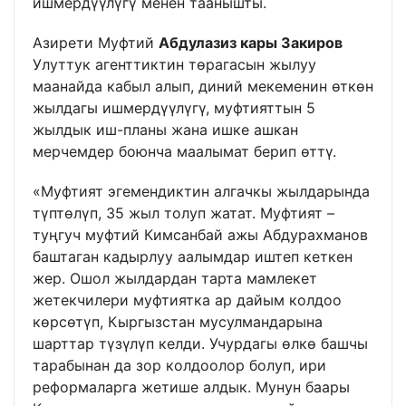
ишмердүүлүгү менен таанышты.
Азирети Муфтий
Абдулазиз кары Закиров
Улуттук агенттиктин төрагасын жылуу
маанайда кабыл алып, диний мекеменин өткөн
жылдагы ишмердүүлүгү, муфтияттын 5
жылдык иш-планы жана ишке ашкан
мерчемдер боюнча маалымат берип өттү.
«Муфтият эгемендиктин алгачкы жылдарында
түптөлүп, 35 жыл толуп жатат. Муфтият –
туңгуч муфтий Кимсанбай ажы Абдурахманов
баштаган кадырлуу аалымдар иштеп кеткен
жер. Ошол жылдардан тарта мамлекет
жетекчилери муфтиятка ар дайым колдоо
көрсөтүп, Кыргызстан мусулмандарына
шарттар түзүлүп келди. Учурдагы өлкө башчы
тарабынан да зор колдоолор болуп, ири
реформаларга жетише алдык. Мунун баары