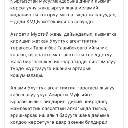
Кыргызстан мусулмандарына диний кызмат
көрсөтүүнү жакшыртуу жана исламий
маданиятты көтөрүү максатында жасалууда»,
– деди КМДБ жетекчиси өз сөзүндө.
Азирети Муфтий жаңы дайындалып, кызматка
киришип жаткан Улуттук агенттиктин
төрагасы Талантбек Ташибековго ийгилик
каалап, өз ара кызматташтыкты тереңдетүү
жана биргелешкен иш-чараларды системалуу
түрдө жүргүзүүгө ишеним артарын
кошумчалады.
Ал эми Улуттук агенттиктин төрагасы жылуу
кабыл алуу үчүн Азирети Муфтийге
ыраазычылык билдирип, диний чөйрөдөгү
мамлекеттик саясаттын алкагында тыгыз,
эриш-аркак иш алып барууга жана дайыма
колдоо көрсөтүүгө даяр экенин билдирди.