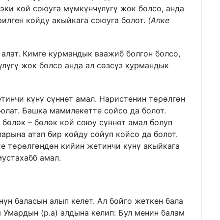
 эки кой союуга мүмкүнчүлүгү жок болсо, анда
рилген койду акыйкага союуга болот.
(Апке
алат. Кимге курмандык ваажиб болгон болсо,
лүгү жок болсо анда ал сөзсүз курмандык
тинчи күнү сүннөт амал. Наристенин төрөлгөн
юлат. Башка мамилекетте сойсо да болот.
 бөлөк – бөлөк кой союу сүннөт амал болуп
ларына атап бир койду сойуп койсо да болот.
те төрөлгөндөн кийин жетинчи күнү акыйкага
устахабб амал.
нүн баласын алып келет. Ал бойго жеткен бала
ы Умардын (р.а) алдына келип: Бул менин балам