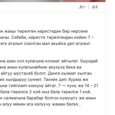
|
ан жаңы төрөлгөн наристеден бир нерсени
 чачы. Себеби, наристе төрөлгөндөн кийин 7 –
теге аталып союлган мал акыйка деп аталып
ына азан сол кулагына коомат айтылат. Ушундай
ана анын кулагынаИнни аиузуха бика ва
йтуу мустахаб болот. Динге кызмат кылган
к кылдыруу сүннөт. Тахник деп: Курма же
на тийгизип коюуну айтат. 7 — күнү же 14 – 21
бала төрөлсө 2 кой кыз бала төрөлсө 1 кой.
ын салмагына барабар болгон күмүштү же анын
 алуу менен ага келүүчү жаман балээ ,