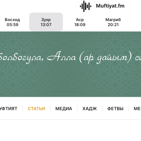
Muftiyat.fm
Восход
Зухр
Аср
Магриб
05:59
13:07
18:09
20:21
 болбогула, Алла (ар дайым) с
УФТИЯТ
СТАТЬИ
МЕДИА
ХАДЖ
ФЕТВЫ
МЕ