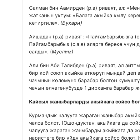
Салман бин Аамирден (р.а) риваят, ал: «Ме
жатканын уктум: «Балага акыйка кылу керек
кетиргиле».
(Бухари)
Айшадан (р.а) риваят: «Пайгамбарыбызга (с
Пайгамбарыбыз (с.а.в) аларга береке үчүн
салды». (
Муслим)
Али бин Аби Талибден (р.а) риваят, ал айтт
бир кой союп акыйка өткөрүп мындай деп а
чачынын көлөмүнө барабар болгон күмүштү 
чачын өлчөгөнүбүздө 1 дирхамга барабар ж
Кайсыл жаныбарларды акыйкага сойсо бо
Курмандык чалууга жараган жаныбар акыйк
чалса болот. (Ошондуктан, акыйкага да со
чалууга жараган жаныбарды акыйкага да же
наристеге бир уйду акыйкага сойсо болот. 