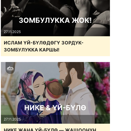
ЗОМБУЛУККА ЖОК!
27.11.2025
ИСЛАМ ҮЙ-БҮЛӨДӨГҮ ЗОРДУК-
ЗОМБУЛУККА КАРШЫ!
НИКЕ & ҮЙ-БҮЛӨ
27.11.2025
НИКЕ ЖАНА ҮЙ-БҮЛӨ — ЖАШООНУН