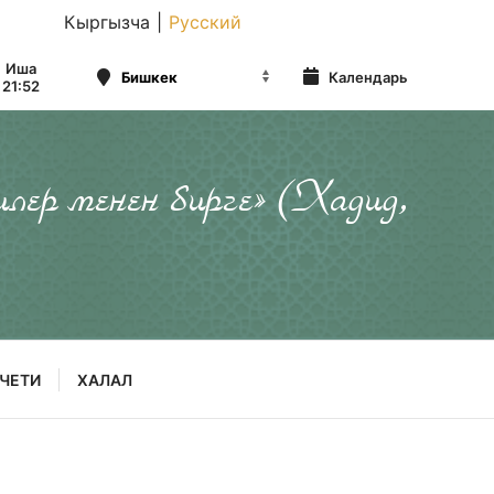
Кыргызча
|
Русский
Иша
Календарь
21:52
илер менен бирге» (Хадид,
ЧЕТИ
ХАЛАЛ