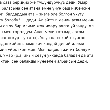
га саза бериңиз же түшүндүрүңүз деди. Умар
, баласына сен атаңа эмне үчүн баш ийбейсиң
и! балдардын ата – энеге эле болгон укугу
угу болобу? — деди. Ал айтты: менин атам менин
и ал эч бир илими жок чөөрү аялга үйлөндү. Ал
ан мен төрөлдүм. Анан менин атымды атам
шаган курттун аты). Ушул дагы койо турган
Андан кийин энемде эч кандай диний илими
имин үйрөткөн жок. Мен чоңоюп жигит болдум
 Умар (р.а) анын сөзүн укканда баладан да ата
ктан, сен балаңды күнөөлөй албайсың деди.