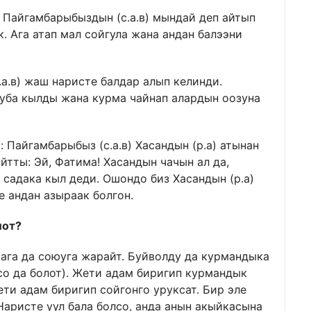
н Пайгамбарыбыздын (с.а.в) мындай деп айтып
. Ага атап мал сойгула жана андан балээни
.а.в) жаш наристе балдар алып келинди.
 дуба кылды жана курма чайнап алардын оозуна
ы: Пайгамбарыбыз (с.а.в) Хасандын (р.а) атынан
йтты: Эй, Фатима! Хасандын чачын ал да,
садака кыл деди. Ошондо биз Хасандын (р.а)
е андан азыраак болгон.
лот?
ага да союуга жарайт. Буйволду да курмандыка
йсо да болот). Жети адам биригип курмандык
ти адам биригип сойгонго уруксат. Бир эле
Наристе уул бала болсо, анда анын акыйкасына