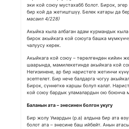
эки кой союу мустахабб болот. Бирок, эгер
бир кой да жетиштшүү. Белек катары да бе
масаил 4/228)
Акыйка кыла албаган адам курмандык кыла 
бирок акыйкага кой союуга башка мүмкүнчү
чалуусу керек.
Акыйкага кой союу – төрөлгөндөн кийин же
шаарында, мамилекетинде акыйкага кой со
Негизинене, ар бир наристеге жетинчи күнү
эсептелет. Бир нече балдарга чогуу акыйка
Бирок, сүннөткө каршы болуп калат. Нарис
кой союу бардык уламалардын ою боюнча м
Баланын ата – энесинен болгон укугу
Бир жолу Умардын (р.а) алдына бир ата өзү
болот ата – энесине баш ийбейт. Анын атас