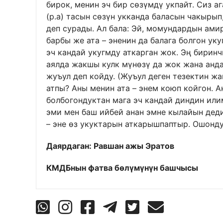
бирок, менин эч бир сөзүмдү укпайт. Сиз а
(р.а) тасын сөзүн укканда баласын чакырып
деп сурады. Ал бала: Эй, момундардын амир
барбы же ата – эненин да балага болгон ук
эч кандай укугмду аткарган жок. Эң биринч
аялда жакшы кулк мүнөзү да жок жана анд
жуъул деп койду. (Жуъул деген тезектин жа
атпы? Аны менин ата – энем коюп койгон. 
болбогондуктан мага эч кандай диндин ил
эми мен баш ийбей анан эмне кылайын деди.
– эне өз укуктарын аткарышпаптыр. Ошонду
Даярдаган: Равшан ажы Эратов
КМДБнын фатва бөлүмүнүн башчысы