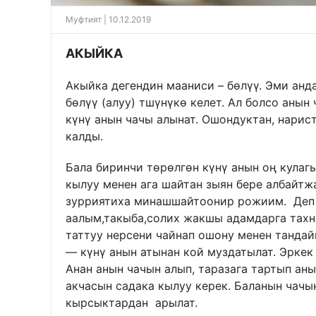
Муфтият | 10.12.2019
АКЫЙКА
Акыйка дегендин мааниси – бөлүү. Эми анд
бөлүү (алуу) тшүнүкө келет. Ал болсо анын
күнү анын чачы алынат. Ошондуктан, нарис
калды.
Бала биринчи төрөлгөн күнү анын оң кулаг
кылуу менен ага шайтан зыян бере албайтж
зурриятиха минашшайтоонир рожиим. Деп а
аалым,такыба,солих жакшы адамдарга тахни
таттуу нерсени чайнап ошону менен тандайы
— күнү анын атынан кой муздатылат. Эркек 
Анан анын чачын алып, таразага тартып ан
акчасын садака кылуу керек. Баланын чачын
кырсыктардан арылат.