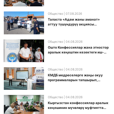
топ аккредитация өткөрүү күнүн
белгиледи
Общество
| 07.08.2026
Таласта «Адам жаны аманат»
аттуу түшүндүрүү акциясы
өткөрүлдү
Общество
| 04.08.2026
Ошто Конфессиялар жана этностор
аралык кеңештин кезектеги иш-
чарасы уюштурулду
Общество
| 04.08.2026
КМДБ медреселерге жаңы окуу
программаларын тапшырып,
санариптик билим берүү боюнча
долбоорду ишке киргизди
Общество
| 04.08.2026
Кыргызстан конфессиялар аралык
кеӊешинин мүчөлөрү муфтиятта
болушту