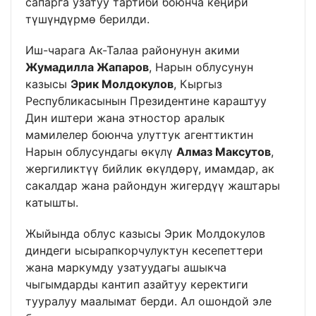
сапарга узатуу тартиби боюнча кеңири
түшүндүрмө берилди.
Иш-чарага Ак-Талаа районунун акими
Жумадилла Жапаров
, Нарын облусунун
казысы
Эрик Молдокулов
, Кыргыз
Республикасынын Президентине караштуу
Дин иштери жана этностор аралык
мамилелер боюнча улуттук агенттиктин
Нарын облусундагы өкүлү
Алмаз Максутов
,
жергиликтүү бийлик өкүлдөрү, имамдар, ак
сакалдар жана райондун жигердүү жаштары
катышты.
Жыйында облус казысы Эрик Молдокулов
диндеги ысырапкорчулуктун кесепеттери
жана маркумду узатуудагы ашыкча
чыгымдарды кантип азайтуу керектиги
тууралуу маалымат берди. Ал ошондой эле