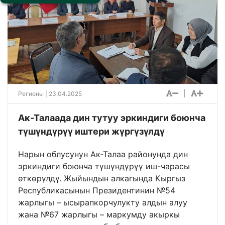
|
Регионы
| 23.04.2025
Ак-Талаада дин тутуу эркиндиги боюнча
түшүндүрүү иштери жүргүзүлдү
Нарын облусунун Ак-Талаа районунда дин
эркиндиги боюнча түшүндүрүү иш-чарасы
өткөрүлдү. Жыйындын алкагында Кыргыз
Республикасынын Президентинин №54
жарлыгы – ысырапкорчулукту алдын алуу
жана №67 жарлыгы – маркумду акыркы