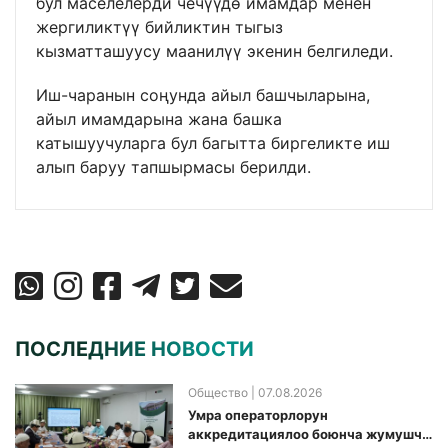
бул маселелерди чечүүдө имамдар менен
жергиликтүү бийликтин тыгыз
кызматташуусу маанилүү экенин белгиледи.
Иш-чаранын соңунда айыл башчыларына,
айыл имамдарына жана башка
катышуучуларга бул багытта биргеликте иш
алып баруу тапшырмасы берилди.
ПОСЛЕДНИЕ НОВОСТИ
Общество
| 07.08.2026
Умра операторлорун
аккредитациялоо боюнча жумушчу